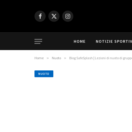
Facebook
X
Instagram
(Twitter)
HOME
NOTIZIE SPORTI
Home
»
Nuoto
»
Blog SafeSplash | Lezioni di nuoto di grupp
NUOTO