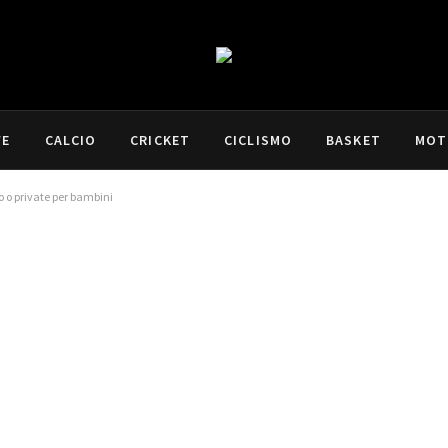
VE
CALCIO
CRICKET
CICLISMO
BASKET
MOT
o o private per bambini