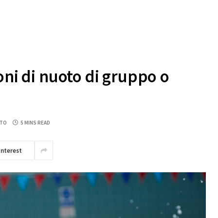
oni di nuoto di gruppo o
NTO
5 MINS READ
interest