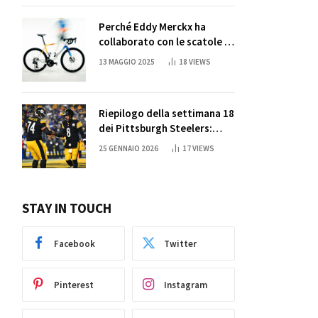
Perché Eddy Merckx ha
collaborato con le scatole di
succo di Sun Capri
13 MAGGIO 2025
18
VIEWS
Riepilogo della settimana 18
dei Pittsburgh Steelers:
credi nei miracoli?
25 GENNAIO 2026
17
VIEWS
STAY IN TOUCH
Facebook
Twitter
Pinterest
Instagram