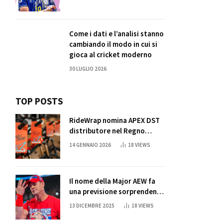
Come i dati e l’analisi stanno
cambiando il modo in cui si
gioca al cricket moderno
30 LUGLIO 2026
TOP POSTS
RideWrap nomina APEX DST
distributore nel Regno
Unito
14 GENNAIO 2026
18
VIEWS
Il nome della Major AEW fa
una previsione sorprendente
per la partita di ritiro di
13 DICEMBRE 2025
18
VIEWS
John Cena