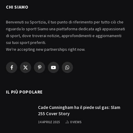
CHI SIAMO
Benvenuti su Sportizia, il tuo punto di riferimento per tutto ciò che
riguarda lo sport! Siamo una piattaforma dedicata agli appassionati
di sport, dove troverai notizie, approfondimenti e aggiornamenti
sui tuoi sport preferiti.
We're accepting new partnerships right now.
Facebook
X
Pinterest
YouTube
WhatsApp
(Twitter)
IL PIÙ POPOLARE
Cade Cunningham ha il piede sul gas: Slam
255 Cover Story
14 APRILE 2025
0
VIEWS