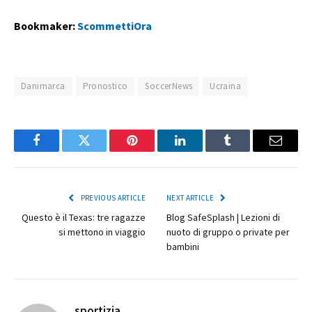
Bookmaker:
ScommettiOra
Danimarca
Pronostico
SoccerNews
Ucraina
Facebook
Twitter
Pinterest
LinkedIn
Tumblr
Email
PREVIOUS ARTICLE
NEXT ARTICLE
Questo è il Texas: tre ragazze
Blog SafeSplash | Lezioni di
si mettono in viaggio
nuoto di gruppo o private per
bambini
sportizia