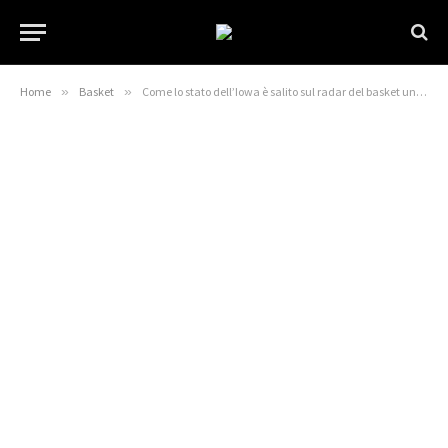
Home
»
Basket
»
Come lo stato dell’Iowa è salito sul radar del basket universitario