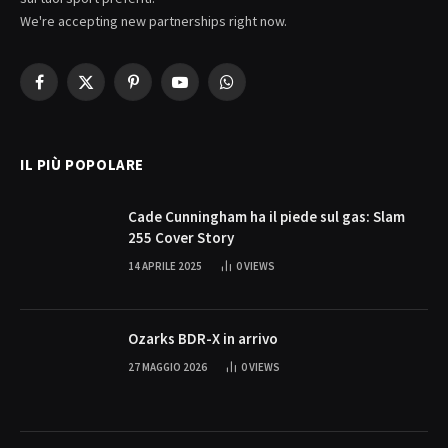
We're accepting new partnerships right now.
Facebook
X
Pinterest
YouTube
WhatsApp
(Twitter)
IL PIÙ POPOLARE
Cade Cunningham ha il piede sul gas: Slam
255 Cover Story
14 APRILE 2025
0
VIEWS
Ozarks BDR-X in arrivo
27 MAGGIO 2026
0
VIEWS