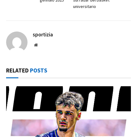
gennaio 2025
sul radar del basket
universitario
sportizia
Website
RELATED
POSTS