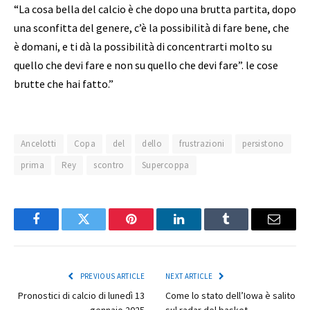
“La cosa bella del calcio è che dopo una brutta partita, dopo
una sconfitta del genere, c’è la possibilità di fare bene, che
è domani, e ti dà la possibilità di concentrarti molto su
quello che devi fare e non su quello che devi fare”. le cose
brutte che hai fatto.”
Ancelotti
Copa
del
dello
frustrazioni
persistono
prima
Rey
scontro
Supercoppa
Facebook
Twitter
Pinterest
LinkedIn
Tumblr
Email
PREVIOUS ARTICLE
NEXT ARTICLE
Pronostici di calcio di lunedì 13
Come lo stato dell’Iowa è salito