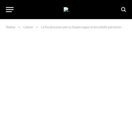
Home
»
Calcio
»
Le frustrazioni per la Supercoppa di Ancelotti persistono prima dello scontro di Copa del Rey