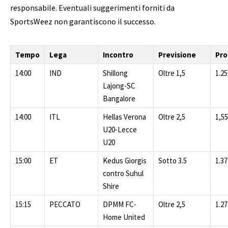
responsabile. Eventuali suggerimenti forniti da
SportsWeez non garantiscono il successo.
Tempo
Lega
Incontro
Previsione
Pro
14:00
IND
Shillong
Oltre 1,5
1.25
Lajong-SC
Bangalore
14:00
ITL
Hellas Verona
Oltre 2,5
1,55
U20-Lecce
U20
15:00
ET
Kedus Giorgis
Sotto 3.5
1.37
contro Suhul
Shire
15:15
PECCATO
DPMM FC-
Oltre 2,5
1.27
Home United