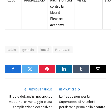
01:00
MARMELLATA
Racing United
Via (2)
1.35
contro la
Mount
Pleasant
Academy
calcio
gennaio
lunedì
Pronostici
Facebook
Twitter
Pinterest
LinkedIn
Tumblr
Email
PREVIOUS ARTICLE
NEXT ARTICLE
Il ruolo dell’analisi nel cricket
Le frustrazioni per la
moderno: un vantaggio o una
Supercoppa di Ancelotti
complicazione eccessiva?
persistono prima dello scontro