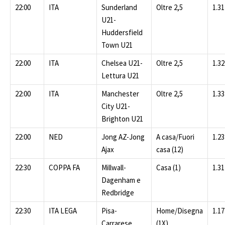
22:00
ITA
Sunderland
Oltre 2,5
1.31
U21-
Huddersfield
Town U21
22:00
ITA
Chelsea U21-
Oltre 2,5
1.32
Lettura U21
22:00
ITA
Manchester
Oltre 2,5
1.33
City U21-
Brighton U21
22:00
NED
Jong AZ-Jong
A casa/Fuori
1.23
Ajax
casa (12)
22:30
COPPA FA
Millwall-
Casa (1)
1.31
Dagenham e
Redbridge
22:30
ITA LEGA
Pisa-
Home/Disegna
1.17
Carrarese
(1X)