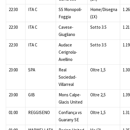
22:30
ITA C
SS Monopoli-
Home/Disegna
1.26
Foggia
(1X)
22:30
ITA C
Cavese-
Sotto 3.5
1.21
Giugliano
22:30
ITA C
Audace
Sotto 3.5
1.19
Cerignola-
Avellino
23:00
SPA
Real
Oltre 1,5
1.30
Sociedad-
Villarreal
23:00
GIB
Mons Calpe-
Oltre 2,5
1.39
Glacis United
01:00
REGGISENO
Confiança vs
Oltre 1,5
1.31
Guarany SE