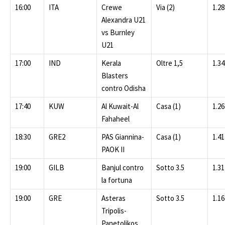
16:00
ITA
Crewe
Via (2)
1.28
Alexandra U21
vs Burnley
U21
17:00
IND
Kerala
Oltre 1,5
1.34
Blasters
contro Odisha
17:40
KUW
Al Kuwait-Al
Casa (1)
1.26
Fahaheel
18:30
GRE2
PAS Giannina-
Casa (1)
1.41
PAOK II
19:00
GILB
Banjul contro
Sotto 3.5
1.31
la fortuna
19:00
GRE
Asteras
Sotto 3.5
1.16
Tripolis-
Panetolikos