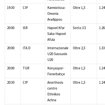
19:30
CIP
Karmiotissa-
Oltre 1,5
1.24
Omonia
Aradippou
20:00
ISR
Hapoel Kfar
Sotto 3.5
1.26
Saba-Hapoel
Afula
20:00
ITA D
Internazionale
Oltre 2,5
1.33
U20-Sassuolo
U20
20:00
TUR
Konyaspor-
Oltre 1,5
1.24
Fenerbahçe
20:30
CIP
Anorthosis
Oltre 1,5
1.24
contro
Ethnikos
Achna