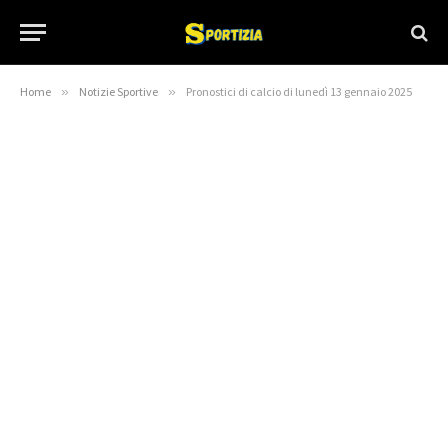
Home
»
Notizie Sportive
»
Pronostici di calcio di lunedì 13 gennaio 2025