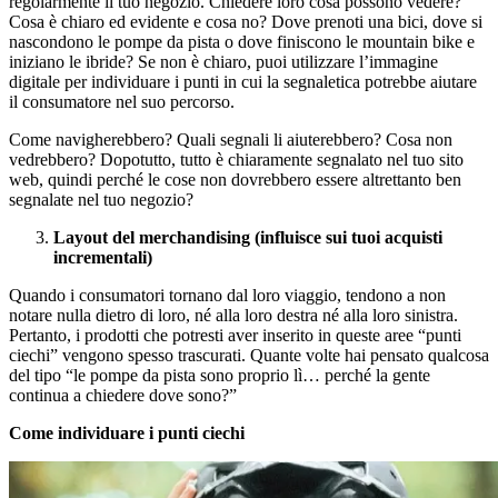
regolarmente il tuo negozio. Chiedere loro cosa possono vedere?
Cosa è chiaro ed evidente e cosa no? Dove prenoti una bici, dove si
nascondono le pompe da pista o dove finiscono le mountain bike e
iniziano le ibride? Se non è chiaro, puoi utilizzare l’immagine
digitale per individuare i punti in cui la segnaletica potrebbe aiutare
il consumatore nel suo percorso.
Come navigherebbero? Quali segnali li aiuterebbero? Cosa non
vedrebbero? Dopotutto, tutto è chiaramente segnalato nel tuo sito
web, quindi perché le cose non dovrebbero essere altrettanto ben
segnalate nel tuo negozio?
Layout del merchandising (influisce sui tuoi acquisti
incrementali)
Quando i consumatori tornano dal loro viaggio, tendono a non
notare nulla dietro di loro, né alla loro destra né alla loro sinistra.
Pertanto, i prodotti che potresti aver inserito in queste aree “punti
ciechi” vengono spesso trascurati. Quante volte hai pensato qualcosa
del tipo “le pompe da pista sono proprio lì… perché la gente
continua a chiedere dove sono?”
Come individuare i punti ciechi