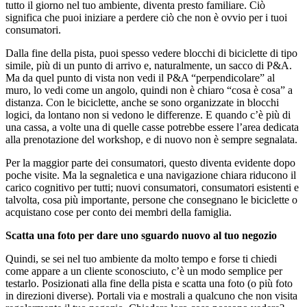
tutto il giorno nel tuo ambiente, diventa presto familiare. Ciò
significa che puoi iniziare a perdere ciò che non è ovvio per i tuoi
consumatori.
Dalla fine della pista, puoi spesso vedere blocchi di biciclette di tipo
simile, più di un punto di arrivo e, naturalmente, un sacco di P&A.
Ma da quel punto di vista non vedi il P&A “perpendicolare” al
muro, lo vedi come un angolo, quindi non è chiaro “cosa è cosa” a
distanza. Con le biciclette, anche se sono organizzate in blocchi
logici, da lontano non si vedono le differenze. E quando c’è più di
una cassa, a volte una di quelle casse potrebbe essere l’area dedicata
alla prenotazione del workshop, e di nuovo non è sempre segnalata.
Per la maggior parte dei consumatori, questo diventa evidente dopo
poche visite. Ma la segnaletica e una navigazione chiara riducono il
carico cognitivo per tutti; nuovi consumatori, consumatori esistenti e
talvolta, cosa più importante, persone che consegnano le biciclette o
acquistano cose per conto dei membri della famiglia.
Scatta una foto per dare uno sguardo nuovo al tuo negozio
Quindi, se sei nel tuo ambiente da molto tempo e forse ti chiedi
come appare a un cliente sconosciuto, c’è un modo semplice per
testarlo. Posizionati alla fine della pista e scatta una foto (o più foto
in direzioni diverse). Portali via e mostrali a qualcuno che non visita