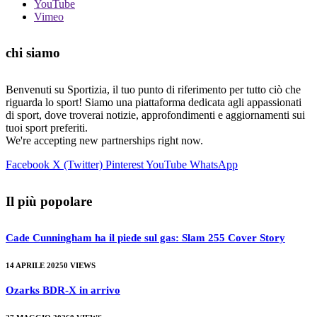
YouTube
Vimeo
chi siamo
Benvenuti su Sportizia, il tuo punto di riferimento per tutto ciò che
riguarda lo sport! Siamo una piattaforma dedicata agli appassionati
di sport, dove troverai notizie, approfondimenti e aggiornamenti sui
tuoi sport preferiti.
We're accepting new partnerships right now.
Facebook
X (Twitter)
Pinterest
YouTube
WhatsApp
Il più popolare
Cade Cunningham ha il piede sul gas: Slam 255 Cover Story
14 APRILE 2025
0
VIEWS
Ozarks BDR-X in arrivo