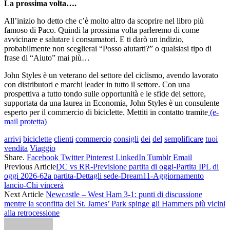
La prossima volta….
All’inizio ho detto che c’è molto altro da scoprire nel libro più
famoso di Paco. Quindi la prossima volta parleremo di come
avvicinare e salutare i consumatori. E ti darò un indizio,
probabilmente non sceglierai “Posso aiutarti?” o qualsiasi tipo di
frase di “Aiuto” mai più…
John Styles è un veterano del settore del ciclismo, avendo lavorato
con distributori e marchi leader in tutto il settore. Con una
prospettiva a tutto tondo sulle opportunità e le sfide del settore,
supportata da una laurea in Economia, John Styles è un consulente
esperto per il commercio di biciclette. Mettiti in contatto tramite
(e-
mail protetta)
arrivi
biciclette
clienti
commercio
consigli
dei
del
semplificare
tuoi
vendita
Viaggio
Share.
Facebook
Twitter
Pinterest
LinkedIn
Tumblr
Email
Previous Article
DC vs RR-Previsione partita di oggi-Partita IPL di
oggi 2026-62a partita-Dettagli sede-Dream11-Aggiornamento
lancio-Chi vincerà
Next Article
Newcastle – West Ham 3-1: punti di discussione
mentre la sconfitta del St. James’ Park spinge gli Hammers più vicini
alla retrocessione