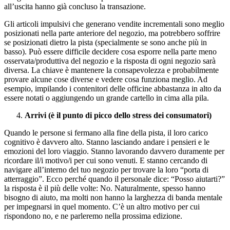
all’uscita hanno già concluso la transazione.
Gli articoli impulsivi che generano vendite incrementali sono meglio
posizionati nella parte anteriore del negozio, ma potrebbero soffrire
se posizionati dietro la pista (specialmente se sono anche più in
basso). Può essere difficile decidere cosa esporre nella parte meno
osservata/produttiva del negozio e la risposta di ogni negozio sarà
diversa. La chiave è mantenere la consapevolezza e probabilmente
provare alcune cose diverse e vedere cosa funziona meglio. Ad
esempio, impilando i contenitori delle officine abbastanza in alto da
essere notati o aggiungendo un grande cartello in cima alla pila.
Arrivi (è il punto di picco dello stress dei consumatori)
Quando le persone si fermano alla fine della pista, il loro carico
cognitivo è davvero alto. Stanno lasciando andare i pensieri e le
emozioni del loro viaggio. Stanno lavorando davvero duramente per
ricordare il/i motivo/i per cui sono venuti. E stanno cercando di
navigare all’interno del tuo negozio per trovare la loro “porta di
atterraggio”. Ecco perché quando il personale dice: “Posso aiutarti?”
la risposta è il più delle volte: No. Naturalmente, spesso hanno
bisogno di aiuto, ma molti non hanno la larghezza di banda mentale
per impegnarsi in quel momento. C’è un altro motivo per cui
rispondono no, e ne parleremo nella prossima edizione.