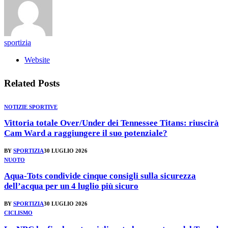
sportizia
Website
Related
Posts
NOTIZIE SPORTIVE
Vittoria totale Over/Under dei Tennessee Titans: riuscirà
Cam Ward a raggiungere il suo potenziale?
BY
SPORTIZIA
30 LUGLIO 2026
NUOTO
Aqua-Tots condivide cinque consigli sulla sicurezza
dell’acqua per un 4 luglio più sicuro
BY
SPORTIZIA
30 LUGLIO 2026
CICLISMO