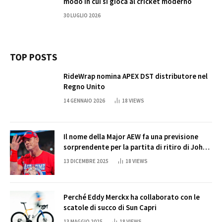
modo in cui si gioca al cricket moderno
30 LUGLIO 2026
TOP POSTS
RideWrap nomina APEX DST distributore nel
Regno Unito
14 GENNAIO 2026
18
VIEWS
Il nome della Major AEW fa una previsione
sorprendente per la partita di ritiro di John
Cena
13 DICEMBRE 2025
18
VIEWS
Perché Eddy Merckx ha collaborato con le
scatole di succo di Sun Capri
13 MAGGIO 2025
18
VIEWS