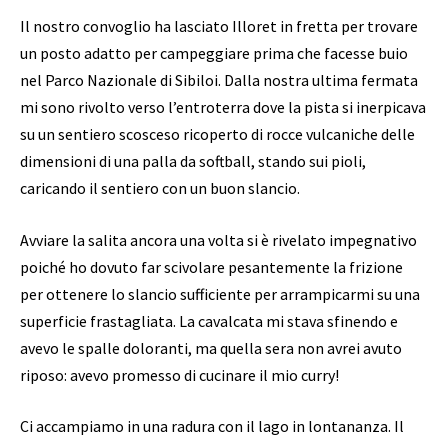
Il nostro convoglio ha lasciato Illoret in fretta per trovare
un posto adatto per campeggiare prima che facesse buio
nel Parco Nazionale di Sibiloi. Dalla nostra ultima fermata
mi sono rivolto verso l’entroterra dove la pista si inerpicava
su un sentiero scosceso ricoperto di rocce vulcaniche delle
dimensioni di una palla da softball, stando sui pioli,
caricando il sentiero con un buon slancio.
Avviare la salita ancora una volta si è rivelato impegnativo
poiché ho dovuto far scivolare pesantemente la frizione
per ottenere lo slancio sufficiente per arrampicarmi su una
superficie frastagliata. La cavalcata mi stava sfinendo e
avevo le spalle doloranti, ma quella sera non avrei avuto
riposo: avevo promesso di cucinare il mio curry!
Ci accampiamo in una radura con il lago in lontananza. Il