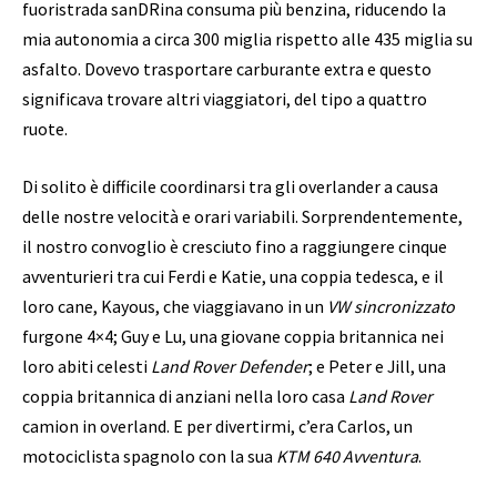
fuoristrada sanDRina consuma più benzina, riducendo la
mia autonomia a circa 300 miglia rispetto alle 435 miglia su
asfalto. Dovevo trasportare carburante extra e questo
significava trovare altri viaggiatori, del tipo a quattro
ruote.
Di solito è difficile coordinarsi tra gli overlander a causa
delle nostre velocità e orari variabili. Sorprendentemente,
il nostro convoglio è cresciuto fino a raggiungere cinque
avventurieri tra cui Ferdi e Katie, una coppia tedesca, e il
loro cane, Kayous, che viaggiavano in un
VW sincronizzato
furgone 4×4; Guy e Lu, una giovane coppia britannica nei
loro abiti celesti
Land Rover Defender
; e Peter e Jill, una
coppia britannica di anziani nella loro casa
Land Rover
camion in overland. E per divertirmi, c’era Carlos, un
motociclista spagnolo con la sua
KTM 640 Avventura
.