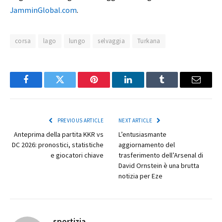
JamminGlobal.com
.
corsa
lago
lungo
selvaggia
Turkana
Facebook
Twitter
Pinterest
LinkedIn
Tumblr
Email
PREVIOUS ARTICLE
NEXT ARTICLE
Anteprima della partita KKR vs
L’entusiasmante
DC 2026: pronostici, statistiche
aggiornamento del
e giocatori chiave
trasferimento dell’Arsenal di
David Ornstein è una brutta
notizia per Eze
sportizia