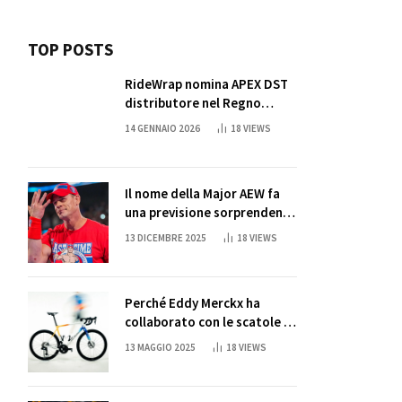
TOP POSTS
RideWrap nomina APEX DST
distributore nel Regno
Unito
14 GENNAIO 2026
18
VIEWS
Il nome della Major AEW fa
una previsione sorprendente
per la partita di ritiro di
13 DICEMBRE 2025
18
VIEWS
John Cena
Perché Eddy Merckx ha
collaborato con le scatole di
succo di Sun Capri
13 MAGGIO 2025
18
VIEWS