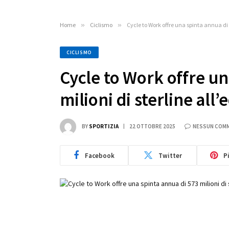
Home
»
Ciclismo
»
Cycle to Work offre una spinta annua di 
CICLISMO
Cycle to Work offre un
milioni di sterline al
BY
SPORTIZIA
22 OTTOBRE 2025
NESSUN COM
Facebook
Twitter
P