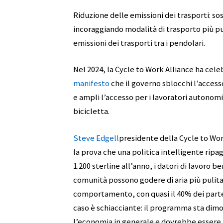
Riduzione delle emissioni dei trasporti: so
incoraggiando modalità di trasporto più p
emissioni dei trasporti tra i pendolari.
Nel 2024, la Cycle to Work Alliance ha cele
manifesto
che il governo sblocchi l’acces
e ampli l’accesso per i lavoratori autonom
bicicletta.
Steve Edgell
presidente della Cycle to Wor
la prova che una politica intelligente ripag
1.200 sterline all’anno, i datori di lavoro 
comunità possono godere di aria più puli
comportamento, con quasi il 40% dei partec
caso è schiacciante: il programma sta dimo
l’economia in generale e dovrebbe essere