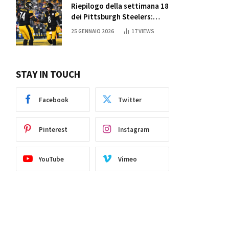
Riepilogo della settimana 18
dei Pittsburgh Steelers:
credi nei miracoli?
25 GENNAIO 2026
17
VIEWS
STAY IN TOUCH
Facebook
Twitter
Pinterest
Instagram
YouTube
Vimeo