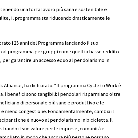
stenendo una forza lavoro più sana e sostenibile e
ulite, il programma sta riducendo drasticamente le
brato i 25 anni del Programma lanciando il suo
so al programma per gruppi come quelli a basso reddito
i, per garantire un accesso equo al pendolarismo in
k Alliance, ha dichiarato: “Il programma Cycle to Work è
a. I benefici sono tangibili: i pendolari risparmiano oltre
beneficiano di personale più sano e produttivo e le
ta e meno congestione. Fondamentalmente, cambia il
ipanti che è nuovo al pendolarismo in bicicletta. Il
strando il suo valore per le imprese, comunità e
 ampliato in modo che ancora più persone possano