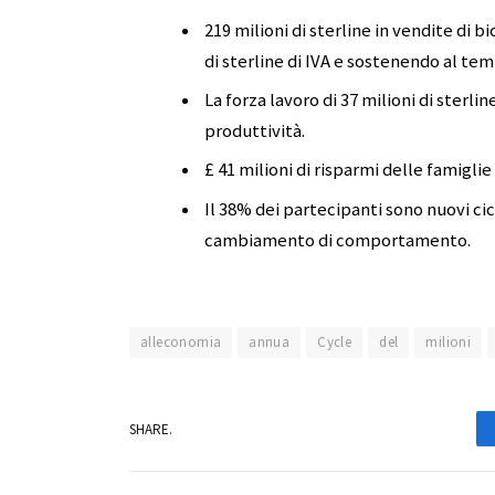
219 milioni di sterline in vendite di b
di sterline di IVA e sostenendo al temp
La forza lavoro di 37 milioni di sterl
produttività.
£ 41 milioni di risparmi delle famigli
Il 38% dei partecipanti sono nuovi ci
cambiamento di comportamento.
alleconomia
annua
Cycle
del
milioni
SHARE.