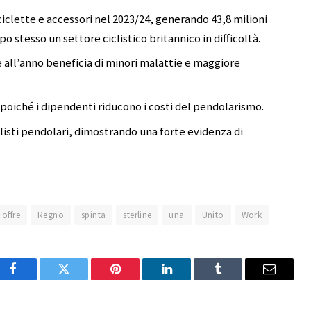
iciclette e accessori nel 2023/24, generando 43,8 milioni
o stesso un settore ciclistico britannico in difficoltà.
ine all’anno beneficia di minori malattie e maggiore
e poiché i dipendenti riducono i costi del pendolarismo.
clisti pendolari, dimostrando una forte evidenza di
offre
Regno
spinta
sterline
una
Unito
Work
Facebook
Twitter
Pinterest
LinkedIn
Tumblr
Email