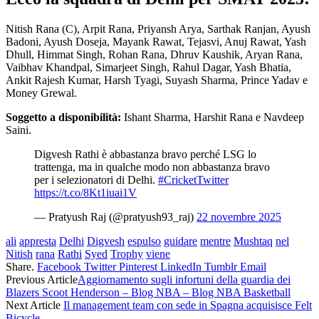
Nitish Rana (C), Arpit Rana, Priyansh Arya, Sarthak Ranjan, Ayush
Badoni, Ayush Doseja, Mayank Rawat, Tejasvi, Anuj Rawat, Yash
Dhull, Himmat Singh, Rohan Rana, Dhruv Kaushik, Aryan Rana,
Vaibhav Khandpal, Simarjeet Singh, Rahul Dagar, Yash Bhatia,
Ankit Rajesh Kumar, Harsh Tyagi, Suyash Sharma, Prince Yadav e
Money Grewal.
Soggetto a disponibilità:
Ishant Sharma, Harshit Rana e Navdeep
Saini.
Digvesh Rathi è abbastanza bravo perché LSG lo
trattenga, ma in qualche modo non abbastanza bravo
per i selezionatori di Delhi.
#CricketTwitter
https://t.co/8Kt1iuai1V
— Pratyush Raj (@pratyush93_raj)
22 novembre 2025
ali
appresta
Delhi
Digvesh
espulso
guidare
mentre
Mushtaq
nel
Nitish
rana
Rathi
Syed
Trophy
viene
Share.
Facebook
Twitter
Pinterest
LinkedIn
Tumblr
Email
Previous Article
Aggiornamento sugli infortuni della guardia dei
Blazers Scoot Henderson – Blog NBA – Blog NBA Basketball
Next Article
Il management team con sede in Spagna acquisisce Felt
Bicycle