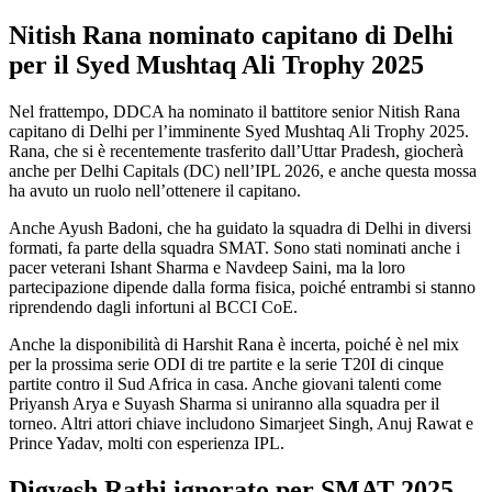
Nitish Rana nominato capitano di Delhi
per il Syed Mushtaq Ali Trophy 2025
Nel frattempo, DDCA ha nominato il battitore senior Nitish Rana
capitano di Delhi per l’imminente Syed Mushtaq Ali Trophy 2025.
Rana, che si è recentemente trasferito dall’Uttar Pradesh, giocherà
anche per Delhi Capitals (DC) nell’IPL 2026, e anche questa mossa
ha avuto un ruolo nell’ottenere il capitano.
Anche Ayush Badoni, che ha guidato la squadra di Delhi in diversi
formati, fa parte della squadra SMAT. Sono stati nominati anche i
pacer veterani Ishant Sharma e Navdeep Saini, ma la loro
partecipazione dipende dalla forma fisica, poiché entrambi si stanno
riprendendo dagli infortuni al BCCI CoE.
Anche la disponibilità di Harshit Rana è incerta, poiché è nel mix
per la prossima serie ODI di tre partite e la serie T20I di cinque
partite contro il Sud Africa in casa. Anche giovani talenti come
Priyansh Arya e Suyash Sharma si uniranno alla squadra per il
torneo. Altri attori chiave includono Simarjeet Singh, Anuj Rawat e
Prince Yadav, molti con esperienza IPL.
Digvesh Rathi ignorato per SMAT 2025