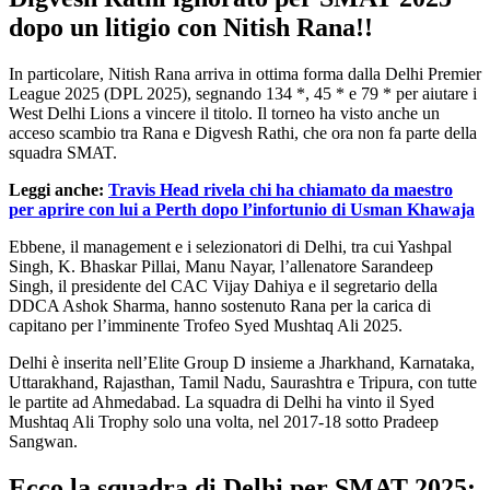
dopo un litigio con Nitish Rana!!
In particolare, Nitish Rana arriva in ottima forma dalla Delhi Premier
League 2025 (DPL 2025), segnando 134 *, 45 * e 79 * per aiutare i
West Delhi Lions a vincere il titolo. Il torneo ha visto anche un
acceso scambio tra Rana e Digvesh Rathi, che ora non fa parte della
squadra SMAT.
Leggi anche:
Travis Head rivela chi ha chiamato da maestro
per aprire con lui a Perth dopo l’infortunio di Usman Khawaja
Ebbene, il management e i selezionatori di Delhi, tra cui Yashpal
Singh, K. Bhaskar Pillai, Manu Nayar, l’allenatore Sarandeep
Singh, il presidente del CAC Vijay Dahiya e il segretario della
DDCA Ashok Sharma, hanno sostenuto Rana per la carica di
capitano per l’imminente Trofeo Syed Mushtaq Ali 2025.
Delhi è inserita nell’Elite Group D insieme a Jharkhand, Karnataka,
Uttarakhand, Rajasthan, Tamil Nadu, Saurashtra e Tripura, con tutte
le partite ad Ahmedabad. La squadra di Delhi ha vinto il Syed
Mushtaq Ali Trophy solo una volta, nel 2017-18 sotto Pradeep
Sangwan.
Ecco la squadra di Delhi per SMAT 2025: