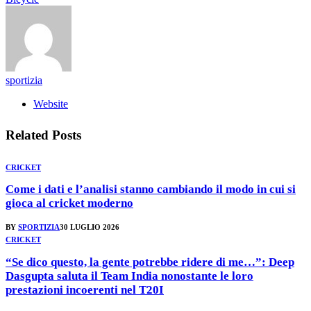
sportizia
Website
Related
Posts
CRICKET
Come i dati e l’analisi stanno cambiando il modo in cui si
gioca al cricket moderno
BY
SPORTIZIA
30 LUGLIO 2026
CRICKET
“Se dico questo, la gente potrebbe ridere di me…”: Deep
Dasgupta saluta il Team India nonostante le loro
prestazioni incoerenti nel T20I