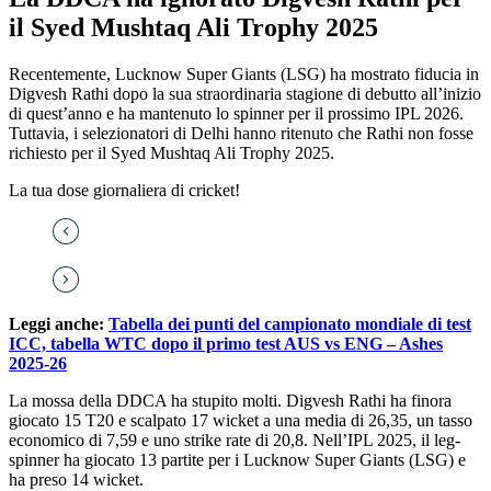
il Syed Mushtaq Ali Trophy 2025
Recentemente, Lucknow Super Giants (LSG) ha mostrato fiducia in
Digvesh Rathi dopo la sua straordinaria stagione di debutto all’inizio
di quest’anno e ha mantenuto lo spinner per il prossimo IPL 2026.
Tuttavia, i selezionatori di Delhi hanno ritenuto che Rathi non fosse
richiesto per il Syed Mushtaq Ali Trophy 2025.
La tua dose giornaliera di cricket!
Leggi anche:
Tabella dei punti del campionato mondiale di test
ICC, tabella WTC dopo il primo test AUS vs ENG – Ashes
2025-26
La mossa della DDCA ha stupito molti. Digvesh Rathi ha finora
giocato 15 T20 e scalpato 17 wicket a una media di 26,35, un tasso
economico di 7,59 e uno strike rate di 20,8. Nell’IPL 2025, il leg-
spinner ha giocato 13 partite per i Lucknow Super Giants (LSG) e
ha preso 14 wicket.