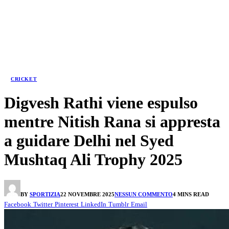
CRICKET
Digvesh Rathi viene espulso
mentre Nitish Rana si appresta
a guidare Delhi nel Syed
Mushtaq Ali Trophy 2025
BY
SPORTIZIA
22 NOVEMBRE 2025
NESSUN COMMENTO
4 MINS READ
Facebook
Twitter
Pinterest
LinkedIn
Tumblr
Email