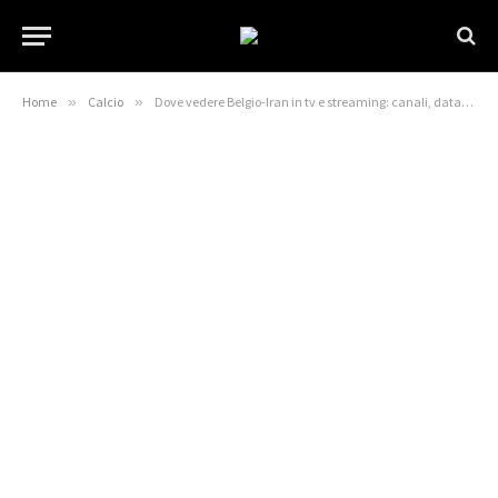
Home
»
Calcio
»
Dove vedere Belgio-Iran in tv e streaming: canali, data, orario, formazioni