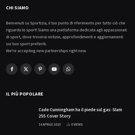
CHI SIAMO
Benvenuti su Sportizia, il tuo punto di riferimento per tutto ciò che
riguarda lo sport! Siamo una piattaforma dedicata agli appassionati
di sport, dove troverai notizie, approfondimenti e aggiornamenti
sui tuoi sport preferiti.
We're accepting new partnerships right now.
Facebook
X
Pinterest
YouTube
WhatsApp
(Twitter)
IL PIÙ POPOLARE
Cade Cunningham ha il piede sul gas: Slam
255 Cover Story
14 APRILE 2025
0
VIEWS