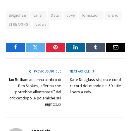
BelgioIran
canali
Data
dove
formazioni
orario
STREAMING
vedere
Facebook
Twitter
Pinterest
LinkedIn
Tumblr
Email
PREVIOUS ARTICLE
NEXT ARTICLE
Ian Botham accenna al ritiro di
Kate Douglass stupisce con il
Ben Stokes, afferma che
record del mondo nei 50 stile
“potrebbe allontanarsi” dal
libero a Indy
cricket dopo le polemiche sui
nightclub