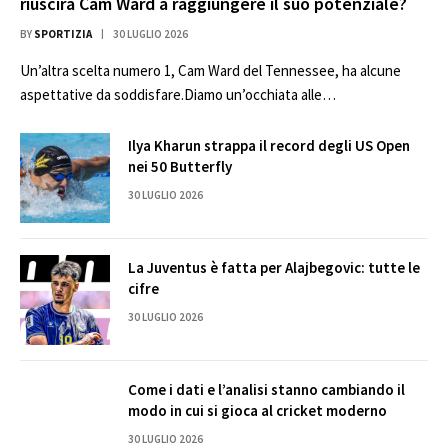
riuscirà Cam Ward a raggiungere il suo potenziale?
BY
SPORTIZIA
30 LUGLIO 2026
Un’altra scelta numero 1, Cam Ward del Tennessee, ha alcune
aspettative da soddisfare.Diamo un’occhiata alle…
Ilya Kharun strappa il record degli US Open
nei 50 Butterfly
30 LUGLIO 2026
La Juventus è fatta per Alajbegovic: tutte le
cifre
30 LUGLIO 2026
Come i dati e l’analisi stanno cambiando il
modo in cui si gioca al cricket moderno
30 LUGLIO 2026