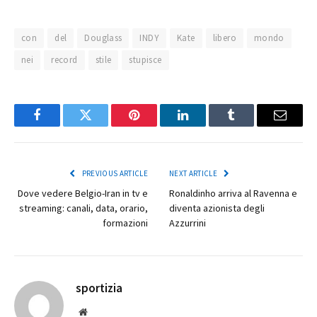
con
del
Douglass
INDY
Kate
libero
mondo
nei
record
stile
stupisce
Facebook
Twitter
Pinterest
LinkedIn
Tumblr
Email
PREVIOUS ARTICLE
NEXT ARTICLE
Dove vedere Belgio-Iran in tv e
Ronaldinho arriva al Ravenna e
streaming: canali, data, orario,
diventa azionista degli
formazioni
Azzurrini
sportizia
Website