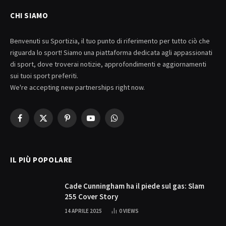
CHI SIAMO
Benvenuti su Sportizia, il tuo punto di riferimento per tutto ciò che
riguarda lo sport! Siamo una piattaforma dedicata agli appassionati
di sport, dove troverai notizie, approfondimenti e aggiornamenti
sui tuoi sport preferiti.
We're accepting new partnerships right now.
Facebook
X
Pinterest
YouTube
WhatsApp
(Twitter)
IL PIÙ POPOLARE
Cade Cunningham ha il piede sul gas: Slam
255 Cover Story
14 APRILE 2025
0
VIEWS