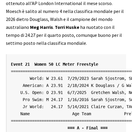
ottenuto all’AP London International il mese scorso.
Moesch è salito al numero 4 nella classifica mondiale per il
2026 dietro Douglass, Walsh e il campione del mondo
australiano
Meg Harris
.
Torri Huske
ha nuotato con il
tempo di 24.27 per il quarto posto, comunque buono per il
settimo posto nella classifica mondiale.
Event 21  Women 50 LC Meter Freestyle
====================================================
        World: W 23.61  7/29/2023 Sarah Sjostrom, SWE
     American: A 23.91  2/18/2024 K Douglass / G Wal
    U.S. Open: O 23.91  6/7/2025  Gretchen Walsh, Ne
     Pro Swim: M 24.17  1/16/2016 Sarah Sjostrom, Swe
     Jr World:   24.17  5/14/2021 Claire Curzan, TAC
    Name                  Age Team              Prel
                        === A - Final ===          