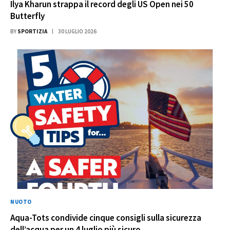
Ilya Kharun strappa il record degli US Open nei 50
Butterfly
BY
SPORTIZIA
30 LUGLIO 2026
NUOTO
Aqua-Tots condivide cinque consigli sulla sicurezza
dell’acqua per un 4 luglio più sicuro