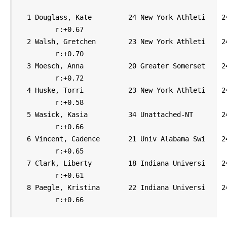
  1 Douglass, Kate         24 New York Athleti    24
         r:+0.67                       

  2 Walsh, Gretchen        23 New York Athleti    24
         r:+0.70                       

  3 Moesch, Anna           20 Greater Somerset    24
         r:+0.72                       

  4 Huske, Torri           23 New York Athleti    24
         r:+0.58                       

  5 Wasick, Kasia          34 Unattached-NT       24
         r:+0.66                       

  6 Vincent, Cadence       21 Univ Alabama Swi    24
         r:+0.65                       

  7 Clark, Liberty         18 Indiana Universi    24
         r:+0.61                       

  8 Paegle, Kristina       22 Indiana Universi    24
         r:+0.66