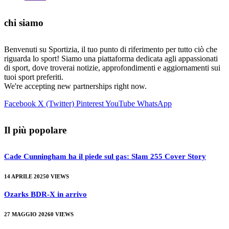
chi siamo
Benvenuti su Sportizia, il tuo punto di riferimento per tutto ciò che
riguarda lo sport! Siamo una piattaforma dedicata agli appassionati
di sport, dove troverai notizie, approfondimenti e aggiornamenti sui
tuoi sport preferiti.
We're accepting new partnerships right now.
Facebook
X (Twitter)
Pinterest
YouTube
WhatsApp
Il più popolare
Cade Cunningham ha il piede sul gas: Slam 255 Cover Story
14 APRILE 2025
0
VIEWS
Ozarks BDR-X in arrivo
27 MAGGIO 2026
0
VIEWS