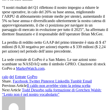
“I nostri risultati del Q1 riflettono il nostro impegno a ridurre le
spese operative, in calo del 26% su base annua, migliorando
l’ARPU di abbonamento (entrate medie per utente), aumentando il
5% su base annua e diversificando ulteriormente la nostra catena di
approvvigionamento, il che ci posiziona per navigare in un
paesaggio di mercato in evoluzione per tutto il 2025”, ha affermato il
direttore finanziario e il responsabile dell’operatore Brian McGee.
La perdita di reddito netto GAAP del primo trimestre è stata di $ 47
milioni ($ 0,30 negativa per azione) rispetto a $ 339 milioni ($ 2,24
per azione) nel periodo dell’anno precedente.
La sede centrale di GoPro è a San Mateo. Le sue azioni sono
scambiate su NASDAQ sotto il simbolo GPRO. Citazione di stock
GoPro a
MarketWatch.com
.
calo
del
Entrate
GoPro
Share.
Facebook
Twitter
Pinterest
LinkedIn
Tumblr
Email
Previous Article
Il caldo non avrebbe vinto la prima scelta
Next Article
Todd Desorbo sulla formazione di Gretchen Walsh:
“Lento non è nel nostro vocabolario”