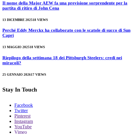
Il nome della Major AEW fa una previsione sorprendente per la
partita di ritiro di John Cena
13 DICEMBRE 2025
18
VIEWS
Perché Eddy Merckx ha collaborato con le scatole di succo di Sun
Capri
13 MAGGIO 2025
18
VIEWS
Riepilogo della settimana 18 dei Pittsburgh Steelers: credi nei
miracoli?
25 GENNAIO 2026
17
VIEWS
Stay In Touch
Facebook
Twitter
Pinterest
Instagram
YouTube
Vimeo