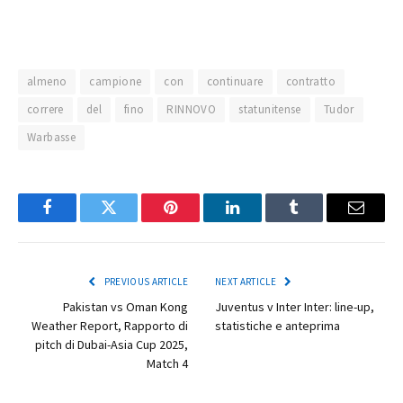
almeno
campione
con
continuare
contratto
correre
del
fino
RINNOVO
statunitense
Tudor
Warbasse
Facebook
Twitter
Pinterest
LinkedIn
Tumblr
Email
PREVIOUS ARTICLE
NEXT ARTICLE
Pakistan vs Oman Kong
Juventus v Inter Inter: line-up,
Weather Report, Rapporto di
statistiche e anteprima
pitch di Dubai-Asia Cup 2025,
Match 4