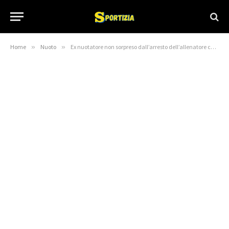
Home
»
Nuoto
»
Ex nuotatore non sorpreso dall’arresto dell’allenatore con l’accusa di pornografia infantile | WKYT