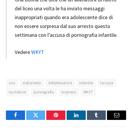
del liceo una volta le ha inviato messaggi
inappropriati quando era adolescente dice di
non essere sorpresa dal suo arresto questa
settimana con l’accusa di pornografia infantile.
Vedere
WKYT
con
dallarresto
dellallenatore
infantile
laccusa
nuotatore
pornografia
sorpreso
WKYT
Facebook
Twitter
Pinterest
LinkedIn
Tumblr
Email