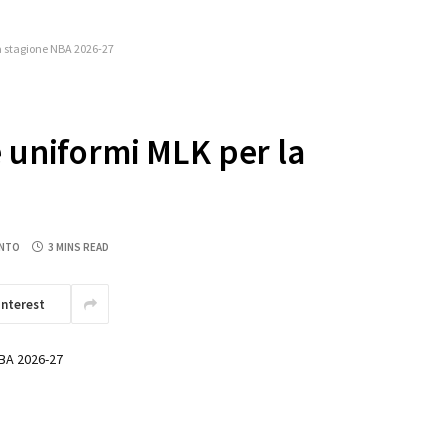
la stagione NBA 2026-27
e uniformi MLK per la
NTO
3 MINS READ
interest