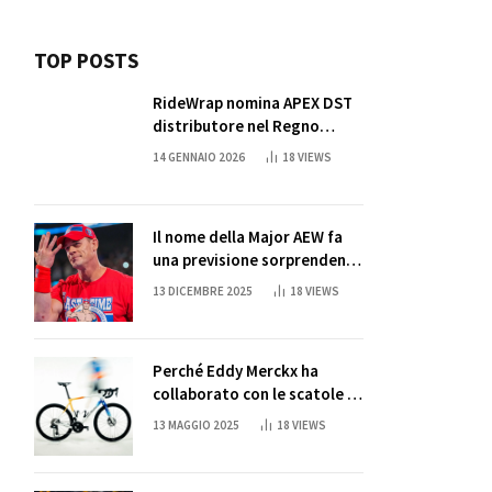
TOP POSTS
RideWrap nomina APEX DST
distributore nel Regno
Unito
14 GENNAIO 2026
18
VIEWS
Il nome della Major AEW fa
una previsione sorprendente
per la partita di ritiro di
13 DICEMBRE 2025
18
VIEWS
John Cena
Perché Eddy Merckx ha
collaborato con le scatole di
succo di Sun Capri
13 MAGGIO 2025
18
VIEWS