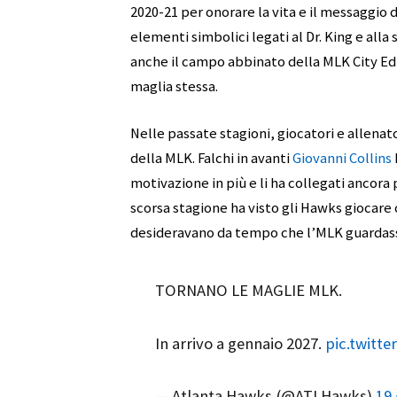
2020-21 per onorare la vita e il messaggio d
elementi simbolici legati al Dr. King e alla 
anche il campo abbinato della MLK City Edi
maglia stessa.
Nelle passate stagioni, giocatori e allenat
della MLK. Falchi in avanti
Giovanni Collins
motivazione in più e li ha collegati ancora
scorsa stagione ha visto gli Hawks giocare 
desideravano da tempo che l’MLK guardasse
TORNANO LE MAGLIE MLK.
In arrivo a gennaio 2027.
pic.twitte
— Atlanta Hawks (@ATLHawks)
19