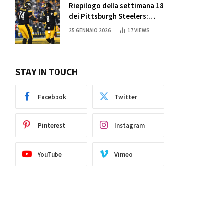
Riepilogo della settimana 18
dei Pittsburgh Steelers:
credi nei miracoli?
25 GENNAIO 2026
17
VIEWS
STAY IN TOUCH
Facebook
Twitter
Pinterest
Instagram
YouTube
Vimeo