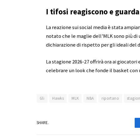
I tifosi reagiscono e guard
La reazione sui social media è stata ampia
notato che le maglie dell’MLK sono più di
dichiarazione di rispetto per gli ideali del 
La stagione 2026-27 offrirà ora ai giocatori 
celebrare un look che fonde il basket con
Gli
Hawks
MLK
NBA
riportano
stagio
SHARE.