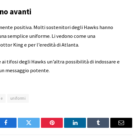
ano avanti
mente positiva. Molti sostenitori degli Hawks hanno
 una semplice uniforme. Li vedono come una
dottor King e per l’eredità di Atlanta.
e ai tifosi degli Hawks un’altra possibilità di indossare e
 un messaggio potente.
ne
uniformi
Facebook
Twitter
Pinterest
LinkedIn
Tumblr
Email