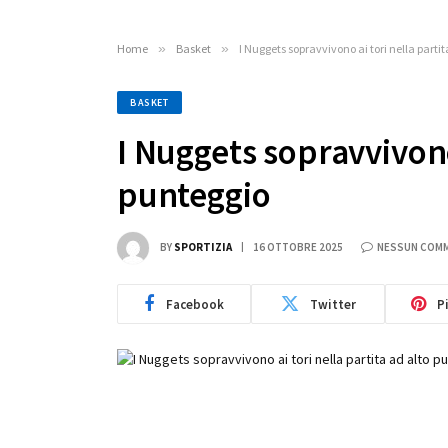
Home
»
Basket
»
I Nuggets sopravvivono ai tori nella parti
BASKET
I Nuggets sopravvivono 
punteggio
BY
SPORTIZIA
16 OTTOBRE 2025
NESSUN COM
Facebook
Twitter
P