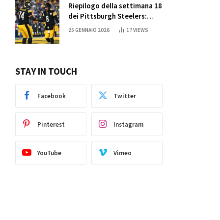
Riepilogo della settimana 18
dei Pittsburgh Steelers:
credi nei miracoli?
25 GENNAIO 2026
17
VIEWS
STAY IN TOUCH
Facebook
Twitter
Pinterest
Instagram
YouTube
Vimeo