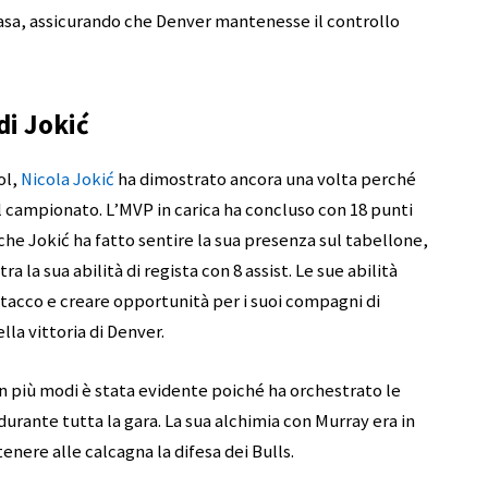
casa, assicurando che Denver mantenesse il controllo
di Jokić
ol,
Nicola
Jokić
ha dimostrato ancora una volta perché
el campionato. L’MVP in carica ha concluso con 18 punti
nche Jokić ha fatto sentire la sua presenza sul tabellone,
 la sua abilità di regista con 8 assist. Le sue abilità
ttacco e creare opportunità per i suoi compagni di
la vittoria di Denver.
 in più modi è stata evidente poiché ha orchestrato le
urante tutta la gara. La sua alchimia con Murray era in
enere alle calcagna la difesa dei Bulls.