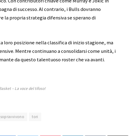
oco. Con contributori chiave come Murray e Jokić in
gna di successo. Al contrario, i Bulls dovranno
re la propria strategia difensiva se sperano di
a loro posizione nella classifica di inizio stagione, ma
fensive. Mentre continuano a consolidarsi come unità, i
mante da questo talentuoso roster che va avanti.
sket – La voce del tifoso!
sopravvivono
tori