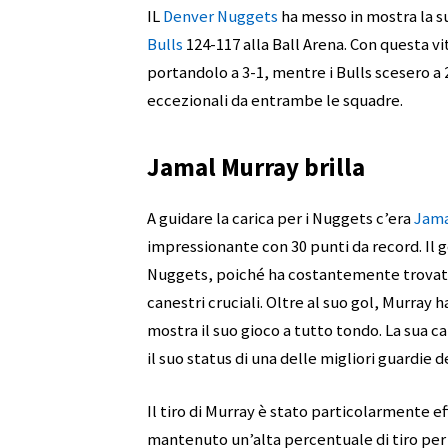
IL
Denver Nuggets
ha messo in mostra la su
Bulls
124-117 alla Ball Arena. Con questa vi
portandolo a 3-1, mentre i Bulls scesero a
eccezionali da entrambe le squadre.
Jamal Murray brilla
A guidare la carica per i Nuggets c’era
Jama
impressionante con 30 punti da record. Il 
Nuggets, poiché ha costantemente trovato 
canestri cruciali. Oltre al suo gol, Murray 
mostra il suo gioco a tutto tondo. La sua ca
il suo status di una delle migliori guardie 
Il tiro di Murray è stato particolarmente e
mantenuto un’alta percentuale di tiro per tu