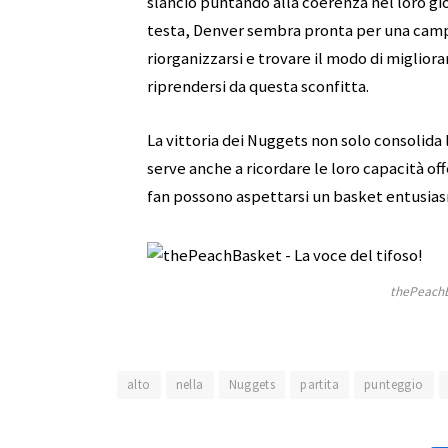
slancio puntando alla coerenza nel loro gi
testa, Denver sembra pronta per una campa
riorganizzarsi e trovare il modo di migliora
riprendersi da questa sconfitta.
La vittoria dei Nuggets non solo consolida l
serve anche a ricordare le loro capacità of
fan possono aspettarsi un basket entusias
thePeachBa
alto
nella
Nuggets
partita
punteggio