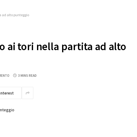
ta ad alto punteggio
ai tori nella partita ad alto
MENTO
3 MINS READ
interest