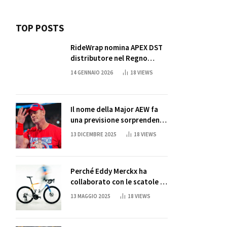
TOP POSTS
RideWrap nomina APEX DST
distributore nel Regno
Unito
14 GENNAIO 2026
18
VIEWS
Il nome della Major AEW fa
una previsione sorprendente
per la partita di ritiro di
13 DICEMBRE 2025
18
VIEWS
John Cena
Perché Eddy Merckx ha
collaborato con le scatole di
succo di Sun Capri
13 MAGGIO 2025
18
VIEWS