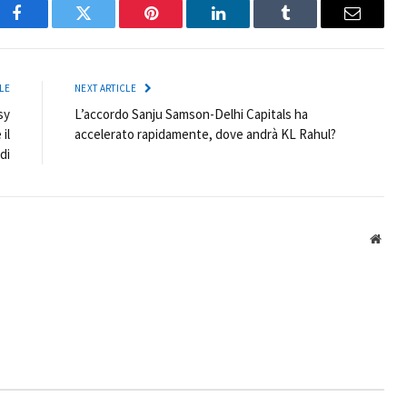
Facebook
Twitter
Pinterest
LinkedIn
Tumblr
Email
LE
NEXT ARTICLE
sy
L’accordo Sanju Samson-Delhi Capitals ha
il
accelerato rapidamente, dove andrà KL Rahul?
di
Webs