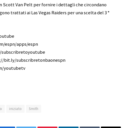
 Scott Van Pelt per fornire i dettagli che circondano
o trattati ai Las Vegas Raiders per una scelta del 3 °
youtube
com/espn/apps/espn
pn/subscribretoyoutube
p://bit.ly/subscribretonbaonespn
pn/youtubetv
o
iniziato
Smith