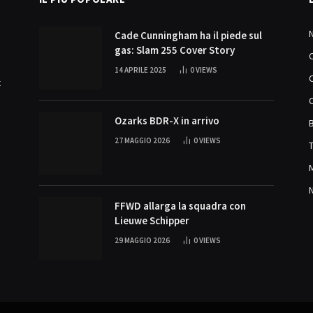
Cade Cunningham ha il piede sul
gas: Slam 255 Cover Story
14 APRILE 2025
0
VIEWS
t
Ozarks BDR-X in arrivo
27 MAGGIO 2026
0
VIEWS
FFWD allarga la squadra con
Lieuwe Schipper
29 MAGGIO 2026
0
VIEWS