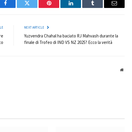
Facebook
Twitter
Pinterest
LinkedIn
Tumblr
Email
LE
NEXT ARTICLE
re
Yuzvendra Chahal ha baciato RJ Mahvash durante la
to
finale di Trofeo di IND VS NZ 2025? Ecco la verità
Webs