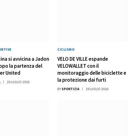
ORTIVE
CICLISMO
ina si avvicina a Jadon
VELO DE VILLE espande
po la partenza del
VELOWALLET con il
er United
monitoraggio delle biciclette e
la protezione dai furti
A
29 LUGLIO 2026
BY
SPORTIZIA
29 LUGLIO 2026