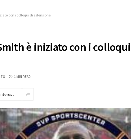
iato con i colloqui di estensione
mith è iniziato con i colloqui
NTO
1 MIN READ
interest