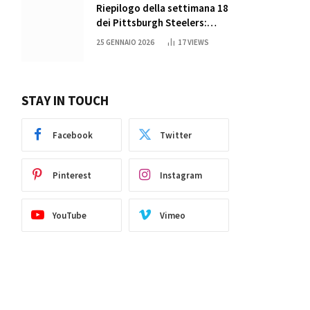
Riepilogo della settimana 18
dei Pittsburgh Steelers:
credi nei miracoli?
25 GENNAIO 2026
17
VIEWS
STAY IN TOUCH
Facebook
Twitter
ite
Pinterest
Instagram
YouTube
Vimeo