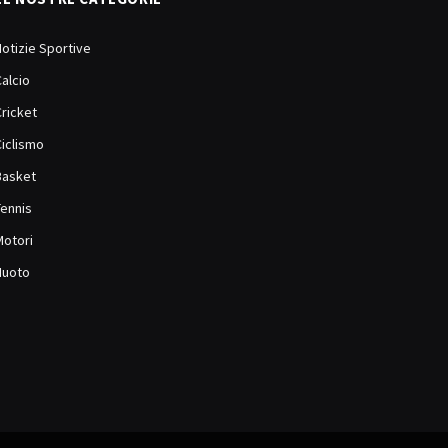
Notizie Sportive
Calcio
Cricket
Ciclismo
Basket
Tennis
Motori
Nuoto