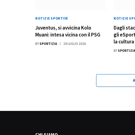
NOTIZIE SPORTIVE
NOTIZIE SP
Juventus, si avvicina Kolo
Dagli sta
Muani: intesa vicina con il PSG
gli eSpor
la cultur
BY
SPORTIZIA
29 LUGLIO 2026
BY
SPORTIZI
CHI SIAMO