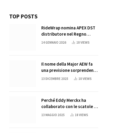
TOP POSTS
RideWrap nomina APEX DST
distributore nel Regno
Unito
14 GENNAIO 2026
18
VIEWS
Il nome della Major AEW fa
una previsione sorprendente
per la partita di ritiro di
13 DICEMBRE 2025
18
VIEWS
John Cena
Perché Eddy Merckx ha
collaborato con le scatole di
succo di Sun Capri
13 MAGGIO 2025
18
VIEWS