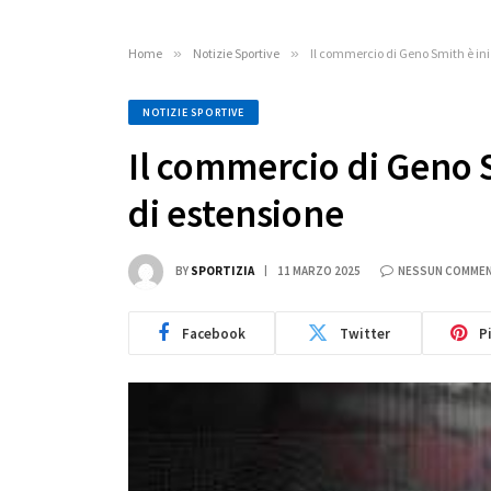
Home
»
Notizie Sportive
»
Il commercio di Geno Smith è iniz
NOTIZIE SPORTIVE
Il commercio di Geno S
di estensione
BY
SPORTIZIA
11 MARZO 2025
NESSUN COMME
Facebook
Twitter
P