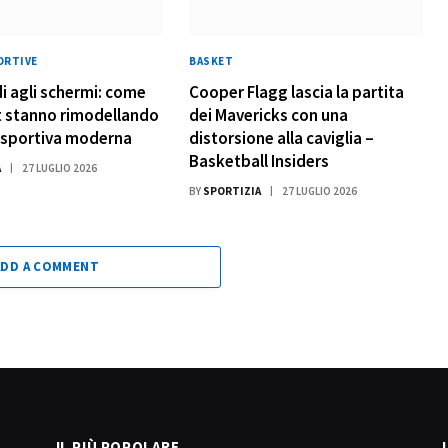
ORTIVE
BASKET
di agli schermi: come
Cooper Flagg lascia la partita
t stanno rimodellando
dei Mavericks con una
a sportiva moderna
distorsione alla caviglia –
Basketball Insiders
A
27 LUGLIO 2026
BY
SPORTIZIA
27 LUGLIO 2026
ADD A COMMENT
IL PIÙ POPOLARE