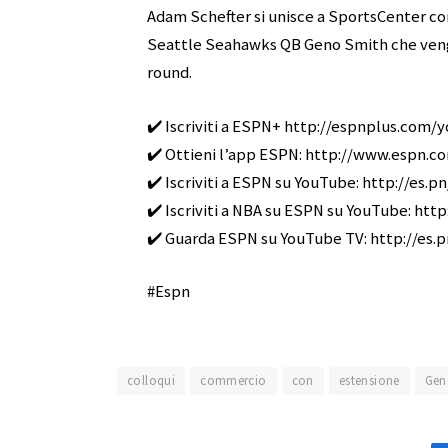
Adam Schefter si unisce a SportsCenter con
Seattle Seahawks QB Geno Smith che vengon
round.
✔️ Iscriviti a ESPN+ http://espnplus.com/
✔️ Ottieni l’app ESPN: http://www.espn.
✔️ Iscriviti a ESPN su YouTube: http://es.
✔️ Iscriviti a NBA su ESPN su YouTube: htt
✔️ Guarda ESPN su YouTube TV: http://es.
#Espn
colloqui
commercio
con
estensione
Gen