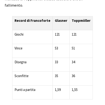
fallimento.
Record di Francoforte
Glasner
Toppmöller
Giochi
121
121
Vince
53
51
Disegna
33
34
Sconfitte
35
36
Punti a partita
1,59
1,55