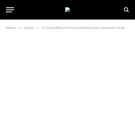
Home
»
Calcio
»
Il Crystal Palace è ora in trattativa per assumere l’ex allenatore del Bayern dopo il colpo di scena con Iraola