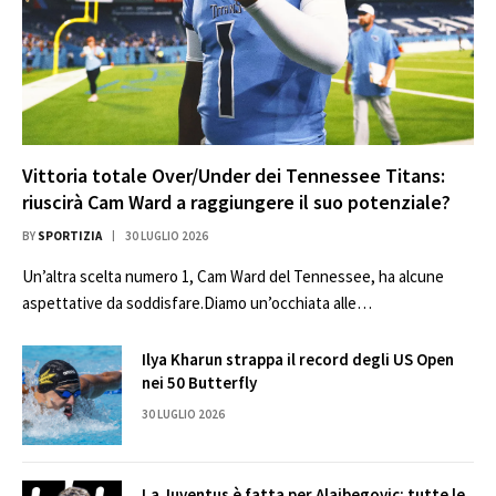
Vittoria totale Over/Under dei Tennessee Titans:
riuscirà Cam Ward a raggiungere il suo potenziale?
BY
SPORTIZIA
30 LUGLIO 2026
Un’altra scelta numero 1, Cam Ward del Tennessee, ha alcune
aspettative da soddisfare.Diamo un’occhiata alle…
Ilya Kharun strappa il record degli US Open
nei 50 Butterfly
30 LUGLIO 2026
La Juventus è fatta per Alajbegovic: tutte le