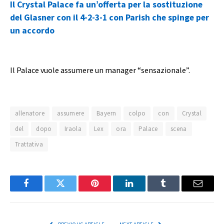
Il Crystal Palace fa un’offerta per la sostituzione
del Glasner con il 4-2-3-1 con Parish che spinge per
un accordo
Il Palace vuole assumere un manager “sensazionale”.
allenatore
assumere
Bayern
colpo
con
Crystal
del
dopo
Iraola
Lex
ora
Palace
scena
Trattativa
Facebook
Twitter
Pinterest
LinkedIn
Tumblr
Email