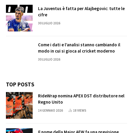
La Juventus è fatta per Alajbegovic: tutte le
cifre
30 LUGLIO 2026
Come i dati e l’analisi stanno cambiando il
modo in cui si gioca al cricket moderno
30 LUGLIO 2026
TOP POSTS
RideWrap nomina APEX DST distributore nel
Regno Unito
14 GENNAIO 2026
18
VIEWS
Il nome della Major AEW fa una previsione