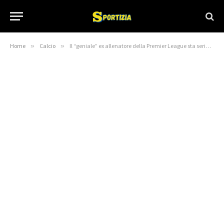
Home
»
Calcio
»
Il “geniale” ex allenatore della Premier League sta seriamente considerando di sostituire Rodgers al Celtic