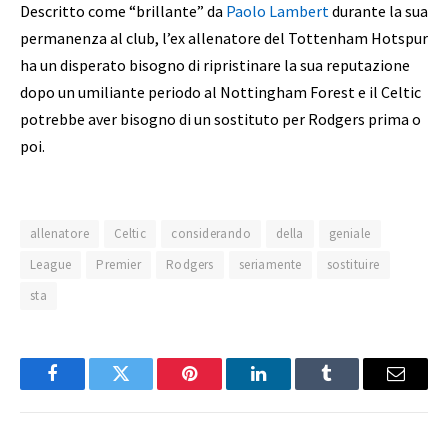
Descritto come “brillante” da
Paolo Lambert
durante la sua
permanenza al club, l’ex allenatore del Tottenham Hotspur
ha un disperato bisogno di ripristinare la sua reputazione
dopo un umiliante periodo al Nottingham Forest e il Celtic
potrebbe aver bisogno di un sostituto per Rodgers prima o
poi.
allenatore
Celtic
considerando
della
geniale
League
Premier
Rodgers
seriamente
sostituire
sta
Facebook
Twitter
Pinterest
LinkedIn
Tumblr
Email