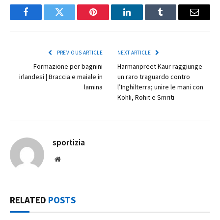
Facebook
Twitter
Pinterest
LinkedIn
Tumblr
Email
PREVIOUS ARTICLE
NEXT ARTICLE
Formazione per bagnini
Harmanpreet Kaur raggiunge
irlandesi | Braccia e maiale in
un raro traguardo contro
lamina
l’Inghilterra; unire le mani con
Kohli, Rohit e Smriti
sportizia
Website
RELATED
POSTS