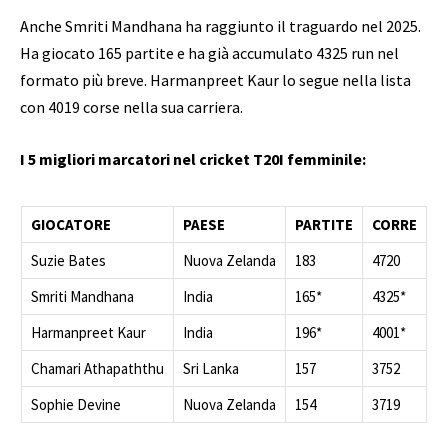
Anche Smriti Mandhana ha raggiunto il traguardo nel 2025.
Ha giocato 165 partite e ha già accumulato 4325 run nel
formato più breve. Harmanpreet Kaur lo segue nella lista
con 4019 corse nella sua carriera.
I 5 migliori marcatori nel cricket T20I femminile:
GIOCATORE
PAESE
PARTITE
CORRE
Suzie Bates
Nuova Zelanda
183
4720
Smriti Mandhana
India
165*
4325*
Harmanpreet Kaur
India
196*
4001*
Chamari Athapaththu
Sri Lanka
157
3752
Sophie Devine
Nuova Zelanda
154
3719