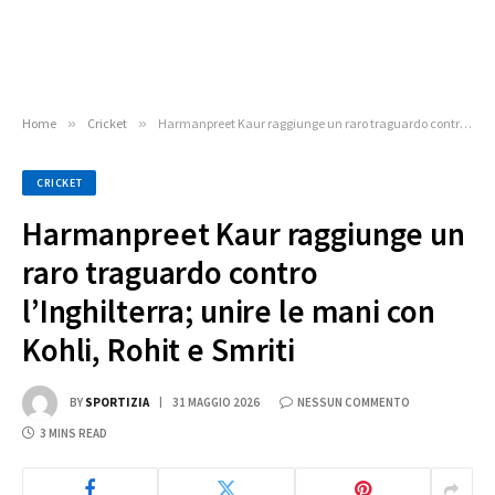
Home
»
Cricket
»
Harmanpreet Kaur raggiunge un raro traguardo contro l’Inghilterra; unire le mani con Kohli, Rohit e Smriti
CRICKET
Harmanpreet Kaur raggiunge un
raro traguardo contro
l’Inghilterra; unire le mani con
Kohli, Rohit e Smriti
BY
SPORTIZIA
31 MAGGIO 2026
NESSUN COMMENTO
3 MINS READ