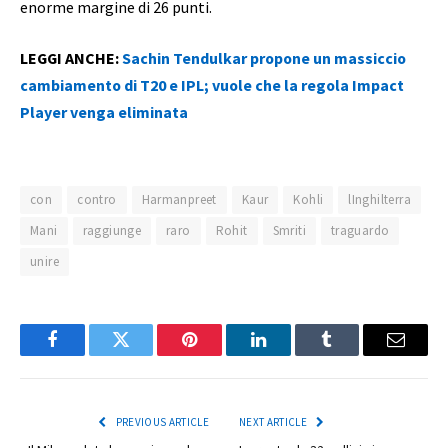
enorme margine di 26 punti.
LEGGI ANCHE:
Sachin Tendulkar propone un massiccio
cambiamento di T20 e IPL; vuole che la regola Impact
Player venga eliminata
con
contro
Harmanpreet
Kaur
Kohli
lInghilterra
Mani
raggiunge
raro
Rohit
Smriti
traguardo
unire
Facebook
Twitter
Pinterest
LinkedIn
Tumblr
Email
PREVIOUS ARTICLE
NEXT ARTICLE