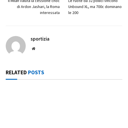
Il Milan valuta la cessione choc
Le ruote da 32 pollici vincono
di Ardon Jashari, la Roma
Unbound XL, ma 700c dominano
interessata
le 200
sportizia
Website
RELATED
POSTS