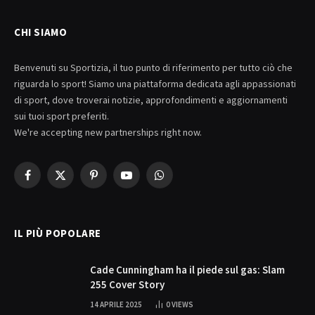
CHI SIAMO
Benvenuti su Sportizia, il tuo punto di riferimento per tutto ciò che
riguarda lo sport! Siamo una piattaforma dedicata agli appassionati
di sport, dove troverai notizie, approfondimenti e aggiornamenti
sui tuoi sport preferiti.
We're accepting new partnerships right now.
Facebook
X
Pinterest
YouTube
WhatsApp
(Twitter)
IL PIÙ POPOLARE
Cade Cunningham ha il piede sul gas: Slam
255 Cover Story
14 APRILE 2025
0
VIEWS