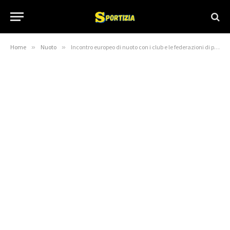
Home
»
Nuoto
»
Incontro europeo di nuoto con i club e le federazioni di pallanuoto 2026