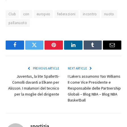
Club
con
europeo
federazioni
incontro
nuoto
pallanuoto
Facebook
Twitter
Pinterest
LinkedIn
Tumblr
Email
PREVIOUS ARTICLE
NEXT ARTICLE
Juventus, la lite Spalletti-
I Lakers assumono Yao Williams
Comolli davanti a Elkann per
II come Vice Presidente e
Alisson. I malumori del tecnico
Responsabile delle Partnership
per la moglie del dirigente
Globali – Blog NBA – Blog NBA
Basketball
sportizia