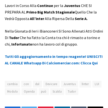
Lavori in Corso Alla
Continue
per la
Juventus
CHE SI
PREPARA AL
Primo Big Match Stagionale
Quello Che la
Vedrà Opposta
All’inter
Alla Ripersa Della
Serie A.
Nella Gionata di Ieri i Bianconeri SI Sono Allenati Atti Ordini
Di
Tudor
Che ha Fatto la Conta tra chi è rimasto a torino e
chi,
Infortunato
non ha lavoro col di gruppo.
Tutti Gli aggogiornamento in tempo reagente! UNISCITI
AL CANALE Whatsapp Di Calciomerciar.com: Clicca Qui
cambia
con
dal
Devicare
Juventus
lInter
LUI
Modulo
Openda
può
Scalda
Tudor