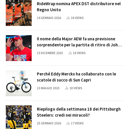
RideWrap nomina APEX DST distributore nel
Regno Unito
14 GENNAIO 2026
18
VIEWS
Il nome della Major AEW fa una previsione
sorprendente per la partita di ritiro di John
Cena
13 DICEMBRE 2025
18
VIEWS
Perché Eddy Merckx ha collaborato con le
scatole di succo di Sun Capri
13 MAGGIO 2025
18
VIEWS
Riepilogo della settimana 18 dei Pittsburgh
Steelers: credi nei miracoli?
25 GENNAIO 2026
17
VIEWS