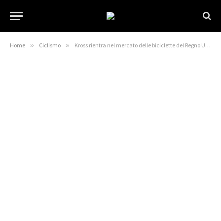
Home
»
Ciclismo
»
Kross rientra nel mercato delle biciclette del Regno Unito con una nuova partnership di distribuzione