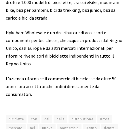
di oltre 1.000 modelli di biciclette, tra cui eBike, mountain
bike, bici per bambini, bici da trekking, bici junior, bici da
carico e bici da strada.
Hykeham Wholesale è un distributore di accessori e
componenti per biciclette, che acquista prodotti dal Regno
Unito, dall’Europa e da altri mercati internazionali per
rifornire rivenditori di biciclette indipendenti in tutto il
Regno Unito.
L’azienda rifornisce il commercio di biciclette da oltre 50
anni e ora accetta anche ordini direttamente dai
consumatori.
biciclette
con
del
delle
distribuzione
Kross
mercato
nel
nuova
partnership
Regno
rientra