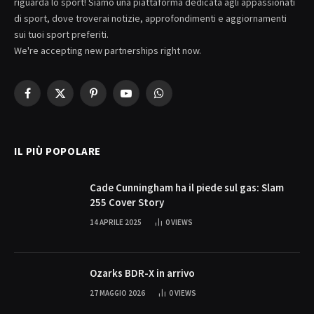
riguarda lo sport! Siamo una piattaforma dedicata agli appassionati
di sport, dove troverai notizie, approfondimenti e aggiornamenti
sui tuoi sport preferiti.
We're accepting new partnerships right now.
Facebook
X
Pinterest
YouTube
WhatsApp
(Twitter)
IL PIÙ POPOLARE
Cade Cunningham ha il piede sul gas: Slam
255 Cover Story
14 APRILE 2025
0
VIEWS
Ozarks BDR-X in arrivo
27 MAGGIO 2026
0
VIEWS