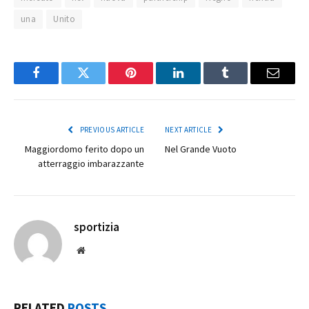
una
Unito
Facebook
Twitter
Pinterest
LinkedIn
Tumblr
Email
PREVIOUS ARTICLE
NEXT ARTICLE
Maggiordomo ferito dopo un
Nel Grande Vuoto
atterraggio imbarazzante
sportizia
Website
RELATED
POSTS