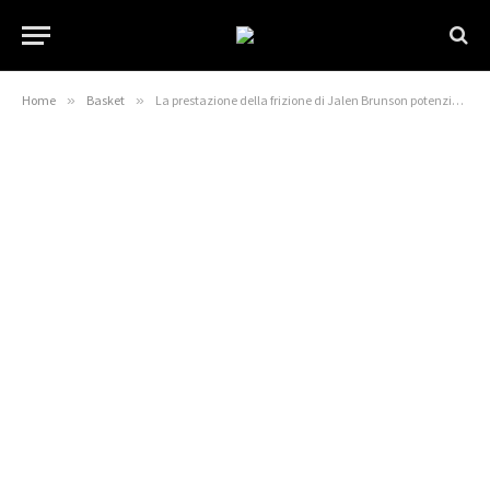
Home
»
Basket
»
La prestazione della frizione di Jalen Brunson potenzia i Knicks mentre gli Spurs lottano verso la fine di Gara 1 e 2