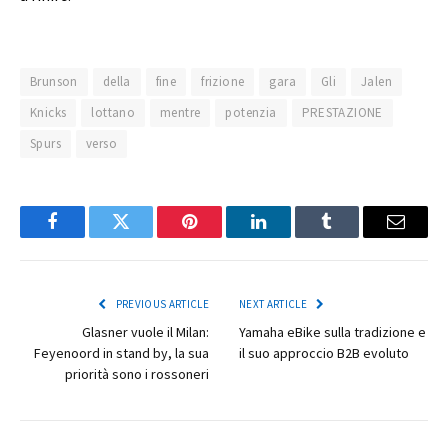
Brunson
della
fine
frizione
gara
Gli
Jalen
Knicks
lottano
mentre
potenzia
PRESTAZIONE
Spurs
verso
Facebook
Twitter
Pinterest
LinkedIn
Tumblr
Email
PREVIOUS ARTICLE
NEXT ARTICLE
Glasner vuole il Milan:
Yamaha eBike sulla tradizione e
Feyenoord in stand by, la sua
il suo approccio B2B evoluto
priorità sono i rossoneri