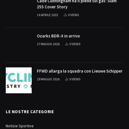
Cade Cunningham ha il piede sul gas: Slam
255 Cover Story
14 APRILE 2025
0
VIEWS
Ozarks BDR-X in arrivo
27 MAGGIO 2026
0
VIEWS
FFWD allarga la squadra con Lieuwe Schipper
29 MAGGIO 2026
0
VIEWS
LE NOSTRE CATEGORIE
Notizie Sportive