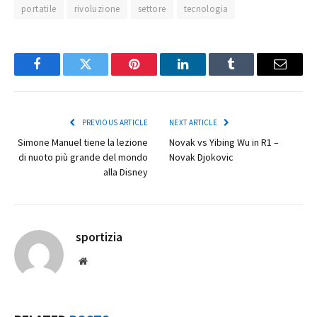
portatile
rivoluzione
settore
tecnologia
Facebook
Twitter
Pinterest
LinkedIn
Tumblr
Email
PREVIOUS ARTICLE
NEXT ARTICLE
Simone Manuel tiene la lezione
Novak vs Yibing Wu in R1 –
di nuoto più grande del mondo
Novak Djokovic
alla Disney
sportizia
Website