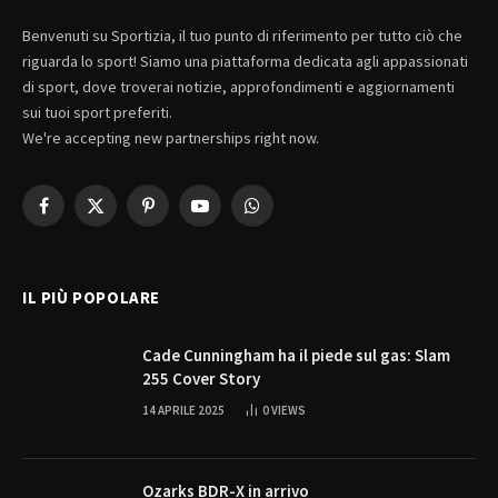
Benvenuti su Sportizia, il tuo punto di riferimento per tutto ciò che
riguarda lo sport! Siamo una piattaforma dedicata agli appassionati
di sport, dove troverai notizie, approfondimenti e aggiornamenti
sui tuoi sport preferiti.
We're accepting new partnerships right now.
Facebook
X
Pinterest
YouTube
WhatsApp
(Twitter)
IL PIÙ POPOLARE
Cade Cunningham ha il piede sul gas: Slam
255 Cover Story
14 APRILE 2025
0
VIEWS
Ozarks BDR-X in arrivo