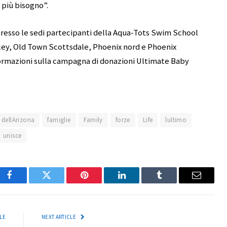
 più bisogno”.
resso le sedi partecipanti della Aqua-Tots Swim School
ley, Old Town Scottsdale, Phoenix nord e Phoenix
informazioni sulla campagna di donazioni Ultimate Baby
dellArizona
famiglie
Family
forze
Life
lultimo
unisce
Facebook
Twitter
Pinterest
LinkedIn
Tumblr
Email
LE
NEXT ARTICLE