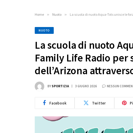
Home
»
Nuoto
»
La scuola di nuoto Aqua-Tots unisce le forz
NUOTO
La scuola di nuoto Aqu
Family Life Radio per s
dell’Arizona attraver
BY
SPORTIZIA
3 GIUGNO 2026
NESSUN COMME
Facebook
Twitter
P