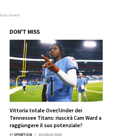
o baby shower
DON'T MISS
Vittoria totale Over/Under dei
Tennessee Titans: riuscirà Cam Ward a
raggiungere il suo potenziale?
BY
SPORTIZIA
30 LUGLIO 2026