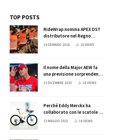
TOP POSTS
RideWrap nomina APEX DST
distributore nel Regno
Unito
14 GENNAIO 2026
18
VIEWS
Il nome della Major AEW fa
una previsione sorprendente
per la partita di ritiro di
13 DICEMBRE 2025
18
VIEWS
John Cena
Perché Eddy Merckx ha
collaborato con le scatole di
succo di Sun Capri
13 MAGGIO 2025
18
VIEWS