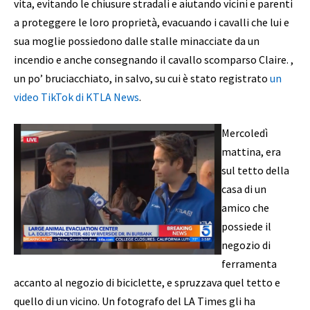
vita, evitando le chiusure stradali e aiutando vicini e parenti
a proteggere le loro proprietà, evacuando i cavalli che lui e
sua moglie possiedono dalle stalle minacciate da un
incendio e anche consegnando il cavallo scomparso Claire. ,
un po’ bruciacchiato, in salvo, su cui è stato registrato
un
video TikTok di KTLA News
.
Mercoledì
mattina, era
sul tetto della
casa di un
amico che
possiede il
negozio di
ferramenta
accanto al negozio di biciclette, e spruzzava quel tetto e
quello di un vicino. Un fotografo del LA Times gli ha