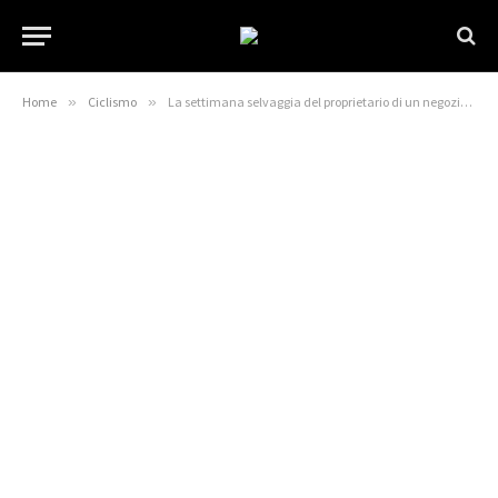
Home
»
Ciclismo
»
La settimana selvaggia del proprietario di un negozio tra gli incendi di Los Angeles: “Non è possibile evacuare”. Siamo qui.”