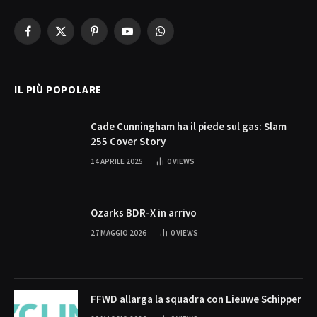
Facebook
X
Pinterest
YouTube
WhatsApp
(Twitter)
IL PIÙ POPOLARE
Cade Cunningham ha il piede sul gas: Slam
255 Cover Story
14 APRILE 2025
0
VIEWS
Ozarks BDR-X in arrivo
27 MAGGIO 2026
0
VIEWS
FFWD allarga la squadra con Lieuwe Schipper