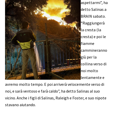
aspettarmi”, ha
detto Salinas a
BRAIN sabato.
“Raggiungerà
la cresta (la
cresta) e poi le
fiamme
cammineranno
giù per la
collina verso di
noi molto
lentamente e
avremo molto tempo. E poi arriverà velocemente verso di
noi, e sarà ventoso e farà caldo”, ha detto Salinas al suo
vicino. Anche i figli di Salinas, Raleigh e Foster, e suo nipote
stavano aiutando.