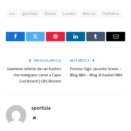
con
giocherà
lEmoli
Lovato
sblocca
Trattativa
Facebook
Twitter
Pinterest
LinkedIn
Tumblr
Email
PREVIOUS ARTICLE
NEXT ARTICLE
Swimmer infetto da rari batteri
Pistons Sign Javonte Green –
che mangiano carne a Cape
Blog NBA – Blog di basket NBA
Cod Beach | CBS Boston
sportizia
Website