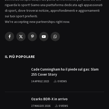
riguarda lo sport! Siamo una piattaforma dedicata agli appassionati
di sport, dove troverai notizie, approfondimenti e aggiornamenti
sui tuoi sport preferiti.
We're accepting new partnerships right now.
Facebook
X
Pinterest
YouTube
WhatsApp
(Twitter)
IL PIÙ POPOLARE
Cade Cunningham ha il piede sul gas: Slam
255 Cover Story
14 APRILE 2025
0
VIEWS
Ozarks BDR-X in arrivo
27 MAGGIO 2026
0
VIEWS