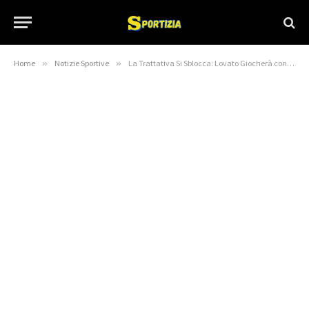
Home
»
Notizie Sportive
»
La Trattativa Si Sblocca: Lovato Giocherà con l’Emoli