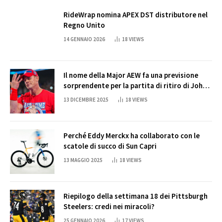
RideWrap nomina APEX DST distributore nel
Regno Unito
14 GENNAIO 2026
18
VIEWS
Il nome della Major AEW fa una previsione
sorprendente per la partita di ritiro di John
Cena
13 DICEMBRE 2025
18
VIEWS
Perché Eddy Merckx ha collaborato con le
scatole di succo di Sun Capri
13 MAGGIO 2025
18
VIEWS
Riepilogo della settimana 18 dei Pittsburgh
Steelers: credi nei miracoli?
25 GENNAIO 2026
17
VIEWS