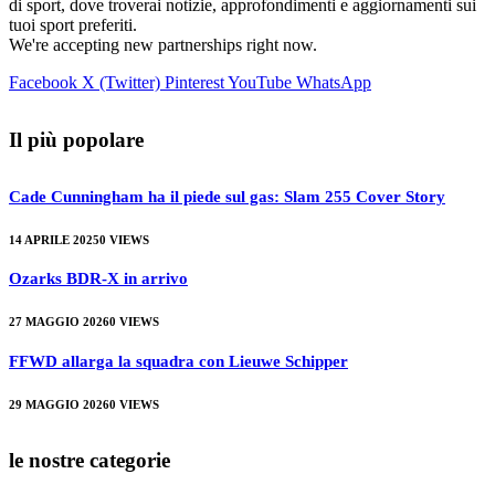
di sport, dove troverai notizie, approfondimenti e aggiornamenti sui
tuoi sport preferiti.
We're accepting new partnerships right now.
Facebook
X (Twitter)
Pinterest
YouTube
WhatsApp
Il più popolare
Cade Cunningham ha il piede sul gas: Slam 255 Cover Story
14 APRILE 2025
0
VIEWS
Ozarks BDR-X in arrivo
27 MAGGIO 2026
0
VIEWS
FFWD allarga la squadra con Lieuwe Schipper
29 MAGGIO 2026
0
VIEWS
le nostre categorie