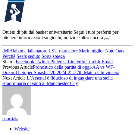
Ottieni di più dal basket universitario
Segui i tuoi preferiti per
ottenere informazioni su giochi, notizie e altro ancora
dellAlabama
lallenatore
LSU
marcatore
Mark
miglior
Nate
Oats
Perché
Sears
seduto
Sorta
spiega
Share.
Facebook
Twitter
Pinterest
LinkedIn
Tumblr
Email
Previous Article
Pronostico della partita di oggi-AA vs WF-
Dream11-Super Smash T20 2024-25-27th Match-Chi vincerà
Next Article
L’Arsenal è fiducioso di ingaggiare una stella
straordinaria davanti al Manchester City
sportizia
Website