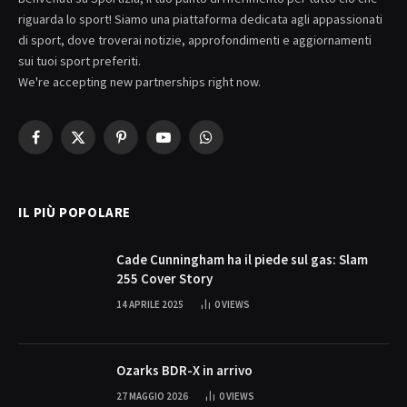
riguarda lo sport! Siamo una piattaforma dedicata agli appassionati
di sport, dove troverai notizie, approfondimenti e aggiornamenti
sui tuoi sport preferiti.
We're accepting new partnerships right now.
Facebook
X
Pinterest
YouTube
WhatsApp
(Twitter)
IL PIÙ POPOLARE
Cade Cunningham ha il piede sul gas: Slam
255 Cover Story
14 APRILE 2025
0
VIEWS
Ozarks BDR-X in arrivo
27 MAGGIO 2026
0
VIEWS