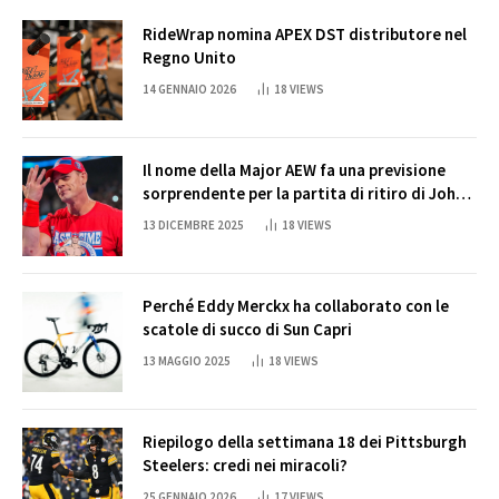
RideWrap nomina APEX DST distributore nel
Regno Unito
14 GENNAIO 2026
18
VIEWS
Il nome della Major AEW fa una previsione
sorprendente per la partita di ritiro di John
Cena
13 DICEMBRE 2025
18
VIEWS
Perché Eddy Merckx ha collaborato con le
scatole di succo di Sun Capri
13 MAGGIO 2025
18
VIEWS
Riepilogo della settimana 18 dei Pittsburgh
Steelers: credi nei miracoli?
25 GENNAIO 2026
17
VIEWS