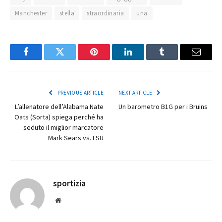
Manchester
stella
straordinaria
una
Facebook
Twitter
Pinterest
LinkedIn
Tumblr
Email
PREVIOUS ARTICLE
NEXT ARTICLE
L’allenatore dell’Alabama Nate
Un barometro B1G per i Bruins
Oats (Sorta) spiega perché ha
seduto il miglior marcatore
Mark Sears vs. LSU
sportizia
Website