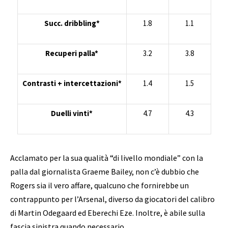
Succ. dribbling*
1.8
1.1
Recuperi palla*
3.2
3.8
Contrasti + intercettazioni*
1.4
1.5
Duelli vinti*
4.7
4.3
Acclamato per la sua qualità “di livello mondiale” con la
palla dal giornalista Graeme Bailey, non c’è dubbio che
Rogers sia il vero affare, qualcuno che fornirebbe un
contrappunto per l’Arsenal, diverso da giocatori del calibro
di Martin Odegaard ed Eberechi Eze. Inoltre, è abile sulla
fascia sinistra quando necessario.