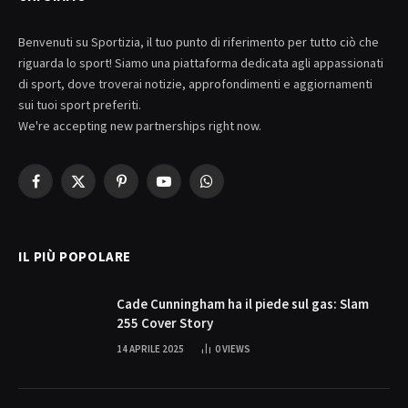
Benvenuti su Sportizia, il tuo punto di riferimento per tutto ciò che
riguarda lo sport! Siamo una piattaforma dedicata agli appassionati
di sport, dove troverai notizie, approfondimenti e aggiornamenti
sui tuoi sport preferiti.
We're accepting new partnerships right now.
Facebook
X
Pinterest
YouTube
WhatsApp
(Twitter)
IL PIÙ POPOLARE
Cade Cunningham ha il piede sul gas: Slam
255 Cover Story
14 APRILE 2025
0
VIEWS