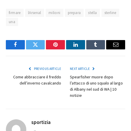
firmare
lArsenal
milioni
prepara
stella
sterline
una
Facebook
Twitter
Pinterest
LinkedIn
Tumblr
Email
PREVIOUS ARTICLE
NEXT ARTICLE
Come abbracciare il freddo
Spearfisher muore dopo
dell’inverno cavalcando
l’attacco di uno squalo al largo
di Albany nel sud di WA | 10
notizie
sportizia