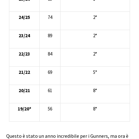
24/25
74
2°
23/24
89
2°
22/23
84
2°
21/22
69
5°
20/21
61
8°
19/20*
56
8°
Questo è stato un anno incredibile per i Gunners, ma ora è