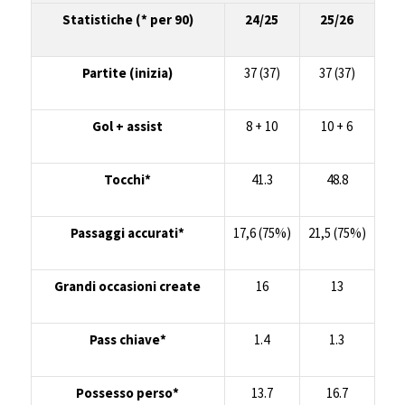
Statistiche (* per 90)
24/25
25/26
Partite (inizia)
37 (37)
37 (37)
Gol + assist
8 + 10
10 + 6
Tocchi*
41.3
48.8
Passaggi accurati*
17,6 (75%)
21,5 (75%)
Grandi occasioni create
16
13
Pass chiave*
1.4
1.3
Possesso perso*
13.7
16.7