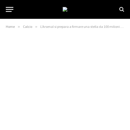
Home
»
Calcio
»
L’Arsenal si prepara a firmare una stella da 100 milioni di sterline