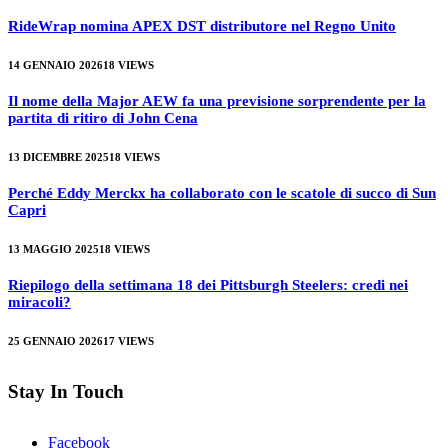
RideWrap nomina APEX DST distributore nel Regno Unito
14 GENNAIO 2026
18
VIEWS
Il nome della Major AEW fa una previsione sorprendente per la
partita di ritiro di John Cena
13 DICEMBRE 2025
18
VIEWS
Perché Eddy Merckx ha collaborato con le scatole di succo di Sun
Capri
13 MAGGIO 2025
18
VIEWS
Riepilogo della settimana 18 dei Pittsburgh Steelers: credi nei
miracoli?
25 GENNAIO 2026
17
VIEWS
Stay In Touch
Facebook