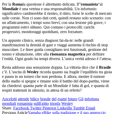
Per la
Roma
la questione è altrettanto delicata. Il”
romanista
“al
Mondiale
è una vetrina e una responsabilità. Un infortunio
significativo cambierebbe il rientro, il ritiro, forse le scelte di mercato
sulle corsie. Non ci sono dati certi, quindi restano solo scenario: con
un affaticamento, i tempi sono brevi; con una lesione più grave, i
programmi estivi slittano. Qui contano i protocolli: carichi
progressivi, monitoraggi quotidiani, zero forzature.
Un appunto clinico, senza diagnosi fai‑da‑te: nelle grandi
manifestazioni la densità di gare e viaggi aumenta il rischio di stop
muscolare. Le linee guida consigliano test funzionali, gestione del
sonno e idratazione, oltre alla
risonanza magnetica
per definire
l’entità. Ogni grado ha tempi diversi. L’unica verità adesso è l’attesa.
Resta addosso una sensazione doppia. La vittoria dice che il
Brasile
c’è. L’uscita di
Wesley
ricorda quanto sia fragile l’equilibrio tra gioia
e paura in un torneo che non perdona. E allora, mentre il rumore
dello stadio si spegne e rimane solo il battito del dopo-partita, viene
da chiedersi: quanta parte di un Mondiale è fatta di gol, e quanta di
respiri trattenuti in silenzio, in attesa di un referto?
Ancelotti
attende
bilico
brasile
del
esami
futuro
Gli
infortuna
mondiali
romanista
sullEgitto
trionfa
Wesley
Share.
Facebook
Twitter
Pinterest
LinkedIn
Tumblr
Email
Previous Article
Yamaha eBike sulla tradizione e il suo approccio