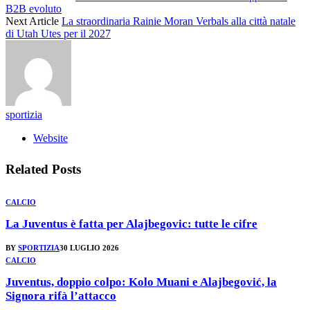
B2B evoluto
Next Article
La straordinaria Rainie Moran Verbals alla città natale
di Utah Utes per il 2027
sportizia
Website
Related
Posts
CALCIO
La Juventus è fatta per Alajbegovic: tutte le cifre
BY
SPORTIZIA
30 LUGLIO 2026
CALCIO
Juventus, doppio colpo: Kolo Muani e Alajbegović, la
Signora rifà l’attacco