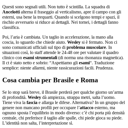
Questi sono segnali utili. Non tutto è scintilla. La squadra di
Ancelotti
alterna il fraseggio al verticalismo, apre il campo con gli
esterni, usa bene la trequarti. Quando si scelgono tempi e spazi, il
rischio avversario si riduce ai dettagli. Nei tornei, i dettagli fanno
classifica.
Poi, l’aria è cambiata. Un taglio in accelerazione, la mano alla
coscia, lo sguardo che chiede aiuto.
Wesley
si è fermato. Non ci
sono comunicati ufficiali sul tipo di
problema muscolare
. In
situazioni così, lo staff attende le 24-48 ore per valutare il quadro
clinico con
esami strumentali
(di norma una risonanza magnetica).
Il ct è stato netto e sobrio: “Aspettiamo gli
esami
“. Traduzione
semplice: niente allarmi, niente rassicurazioni facili. Prudenza.
Cosa cambia per Brasile e Roma
Se lo stop sarà breve, il Brasile perderà per qualche giorno un’arma
di profondità.
Wesley
dà ampiezza, strappa metri, salta l’uomo.
Tiene viva la
fascia
e allarga le difese. Alternativa? In un gruppo del
genere non mancano profili per occupare l’
attacco
esterno, ma
ognuno sposta l’equilibrio in modo diverso: c’è chi porta più densità
centrale, chi preferisce il taglio alle spalle, chi piede gioca su piede.
L’identità non salta, l’interpretazione sì.