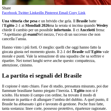
Share
Facebook
Twitter
LinkedIn
Pinterest
Email
Copy Link
Una vittoria che pesa
e un brivido che gela. Il
Brasile
batte
l’
Egitto
2-1 ai
Mondiali 2026
ma la serata si incrina quando
Wesley
chiede il cambio per un possibile
infortunio
. Il ct
Ancelotti
frena:
“Aspettiamo gli
esami
Nel mezzo, l’eco di un successo che non
cancella l’ansia.
Hanno vinto i più forti. O meglio: quelli che oggi hanno fatto la
giocata giusta nel momento giusto. Il 2-1 del
Brasile
sull’
Egitto
vale
morale e punti. Vale la sensazione di una squadra che sa soffrire e
ripartire. Nei tornei lunghi serve anche questo: compattezza,
attenzione, cinismo.
La partita ei segnali del Brasile
Il copione è stato chiaro. Fase di studio, pressatura misurato, poi due
fiammate brasiliane hanno piegato l’inerzia. L’
Egitto
non si è
sciolto. Ha tenuto il campo con ordine, ha trovato il modo di
rientrare in partita e di allungare l’ombra del dubbio. A quel punto, il
Brasile ha abbassato i giri e lavorato di gestione. Poche frasi fatte,
tanta sostanza: linee corte, possesso protettivo, ripartenze ragionate.