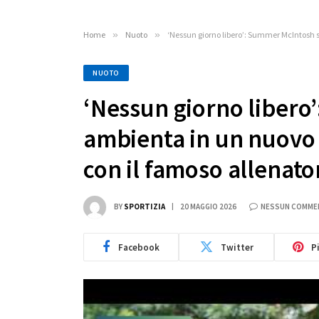
Home
»
Nuoto
»
‘Nessun giorno libero’: Summer McIntosh 
NUOTO
‘Nessun giorno libero
ambienta in un nuovo
con il famoso allenat
BY
SPORTIZIA
20 MAGGIO 2026
NESSUN COMME
Facebook
Twitter
P