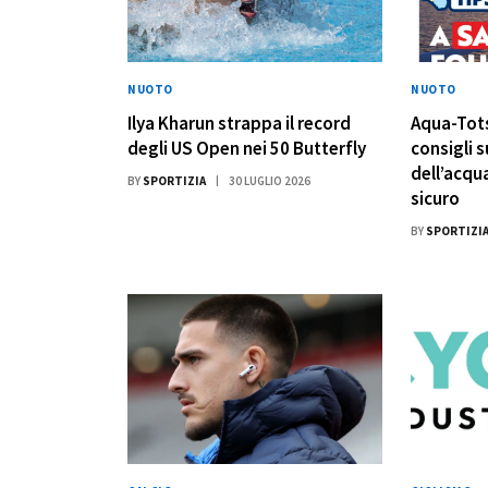
NUOTO
NUOTO
Ilya Kharun strappa il record
Aqua-Tots
degli US Open nei 50 Butterfly
consigli s
dell’acqua
BY
SPORTIZIA
30 LUGLIO 2026
sicuro
BY
SPORTIZI