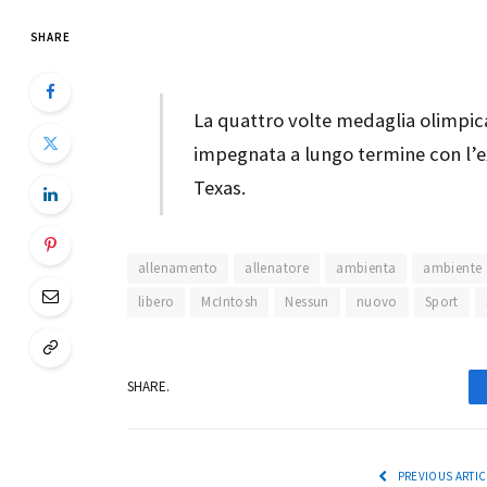
SHARE
La quattro volte medaglia olimpica 
impegnata a lungo termine con l’ex
Texas.
allenamento
allenatore
ambienta
ambiente
libero
McIntosh
Nessun
nuovo
Sport
SHARE.
PREVIOUS ARTIC