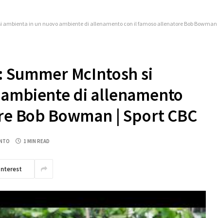
si ambienta in un nuovo ambiente di allenamento con il famoso allenatore Bob Bowman 
’: Summer McIntosh si
 ambiente di allenamento
ore Bob Bowman | Sport CBC
NTO
1 MIN READ
interest