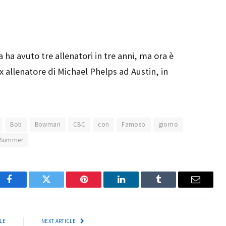
ha avuto tre allenatori in tre anni, ma ora è
 allenatore di Michael Phelps ad Austin, in
Bob
Bowman
CBC
con
Famoso
giorno
Summer
Facebook
Twitter
Pinterest
LinkedIn
Tumblr
Email
LE
NEXT ARTICLE