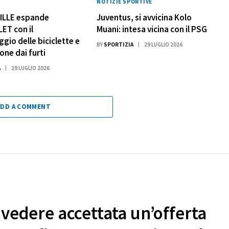
NOTIZIE SPORTIVE
VILLE espande
Juventus, si avvicina Kolo
ET con il
Muani: intesa vicina con il PSG
gio delle biciclette e
BY
SPORTIZIA
29 LUGLIO 2026
one dai furti
A
29 LUGLIO 2026
ADD A COMMENT
 vedere accettata un’offerta