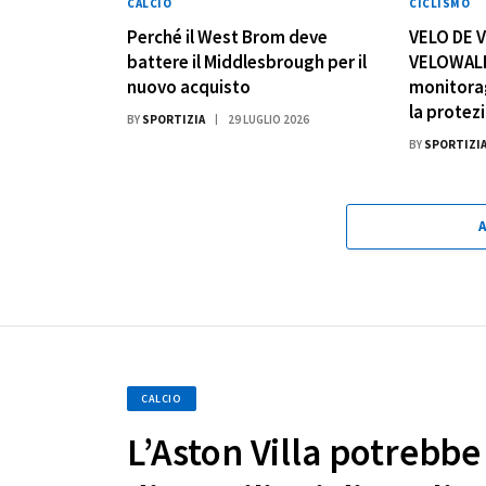
CALCIO
CICLISMO
Perché il West Brom deve
VELO DE 
battere il Middlesbrough per il
VELOWALL
nuovo acquisto
monitorag
la protezi
BY
SPORTIZIA
29 LUGLIO 2026
BY
SPORTIZI
CALCIO
L’Aston Villa potrebbe