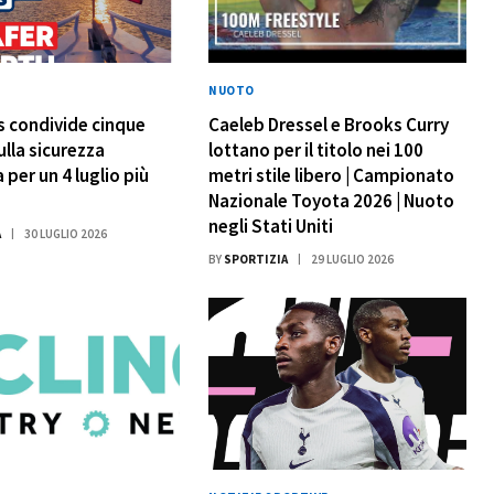
NUOTO
 condivide cinque
Caeleb Dressel e Brooks Curry
ulla sicurezza
lottano per il titolo nei 100
 per un 4 luglio più
metri stile libero | Campionato
Nazionale Toyota 2026 | Nuoto
negli Stati Uniti
A
30 LUGLIO 2026
BY
SPORTIZIA
29 LUGLIO 2026