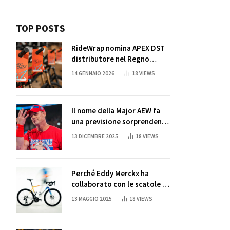
TOP POSTS
RideWrap nomina APEX DST
distributore nel Regno
Unito
14 GENNAIO 2026
18
VIEWS
Il nome della Major AEW fa
una previsione sorprendente
per la partita di ritiro di
13 DICEMBRE 2025
18
VIEWS
John Cena
Perché Eddy Merckx ha
collaborato con le scatole di
succo di Sun Capri
13 MAGGIO 2025
18
VIEWS