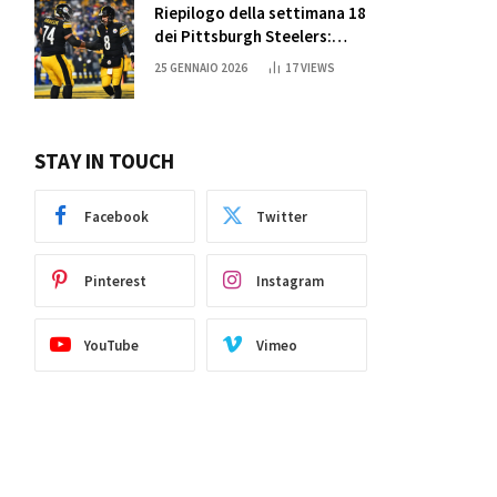
Riepilogo della settimana 18
dei Pittsburgh Steelers:
credi nei miracoli?
25 GENNAIO 2026
17
VIEWS
STAY IN TOUCH
ite
Facebook
Twitter
Pinterest
Instagram
YouTube
Vimeo