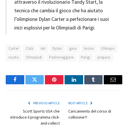
attraverso il rivoluzionario Tandy Start, la
tecnica che cambia il gioco che ha aiutato
l’olimpione Dylan Carter a perfezionare i suoi
inizi esplosivi per le Olimpiadi di Parigi.
Carter
Club
del
Dylan
gara
linizio
lOlimpo
nuoto
Olimpiadi
Padroneggiare
Parigi
prepara
Facebook
Twitter
Pinterest
LinkedIn
Tumblr
Email
PREVIOUS ARTICLE
NEXT ARTICLE
Scott Sports USA che
Caricamento del corso di
introduce il programma click-
collisione?!
and-collect