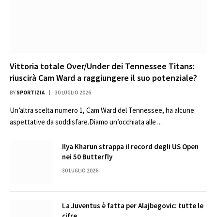
Vittoria totale Over/Under dei Tennessee Titans:
riuscirà Cam Ward a raggiungere il suo potenziale?
BY
SPORTIZIA
30 LUGLIO 2026
Un’altra scelta numero 1, Cam Ward del Tennessee, ha alcune
aspettative da soddisfare.Diamo un’occhiata alle…
Ilya Kharun strappa il record degli US Open
nei 50 Butterfly
30 LUGLIO 2026
La Juventus è fatta per Alajbegovic: tutte le
cifre