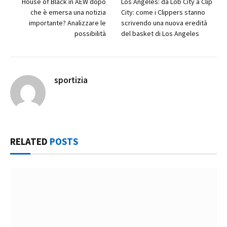
House of Black in AEW dopo
Los Angeles: da Lob City a Clip
che è emersa una notizia
City: come i Clippers stanno
importante? Analizzare le
scrivendo una nuova eredità
possibilità
del basket di Los Angeles
sportizia
Website
RELATED
POSTS