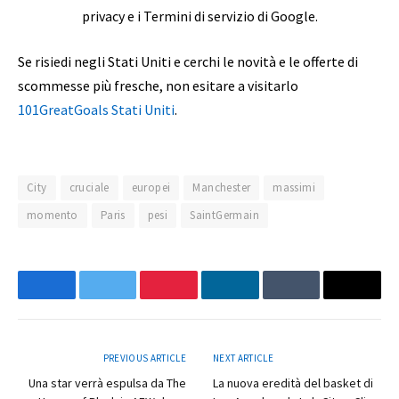
privacy e i Termini di servizio di Google.
Se risiedi negli Stati Uniti e cerchi le novità e le offerte di
scommesse più fresche, non esitare a visitarlo
101GreatGoals Stati Uniti
.
City
cruciale
europei
Manchester
massimi
momento
Paris
pesi
SaintGermain
Facebook
Twitter
Pinterest
LinkedIn
Tumblr
Email
PREVIOUS ARTICLE
NEXT ARTICLE
Una star verrà espulsa da The
La nuova eredità del basket di