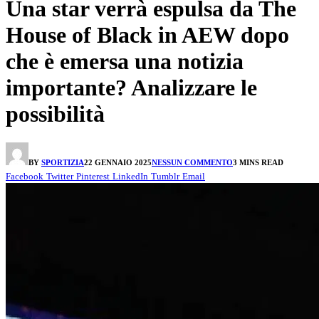
Una star verrà espulsa da The
House of Black in AEW dopo
che è emersa una notizia
importante? Analizzare le
possibilità
BY
SPORTIZIA
22 GENNAIO 2025
NESSUN COMMENTO
3 MINS READ
Facebook
Twitter
Pinterest
LinkedIn
Tumblr
Email