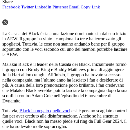
Share
Facebook
Twitter
LinkedIn
Pinterest
Email
Copy Link
La Casata dei Black è stata una fazione dominante sin dal suo inizio
in AEW. Il gruppo ha vinto i campionati a tre e ha terrorizzato gli
spogliatoi. Tuttavia, le cose non stanno andando bene per il gruppo,
soprattutto con le voci secondo cui uno dei membri potrebbe lasciare
la AEW.
Malakai Black è il leader della Casata dei Black. Inizialmente formò
il gruppo con Brody King e Buddy Matthews prima di aggiungere
Julia Hart ai loro ranghi. All’inizio, il gruppo ha trovato successo
nella compagnia, ma l’ultimo anno ha lasciato i fan a desiderare di
più. A causa della loro prenotazione poco brillante, i fan credevano
che Malakai Black avrebbe potuto lasciare la compagnia dopo la sua
sconfitta contro Adam Cole nell’episodio del 6 novembre di
Dynamite.
Tuttavia,
Black ha negato quelle voci
e si è persino scagliato contro i
fan per aver creduto alla disinformazione. Anche se ha smentito
quelle voci, Black non ha messo piede sul ring da Full Gear 2024, il
che ha sollevato molte sopracciglia.