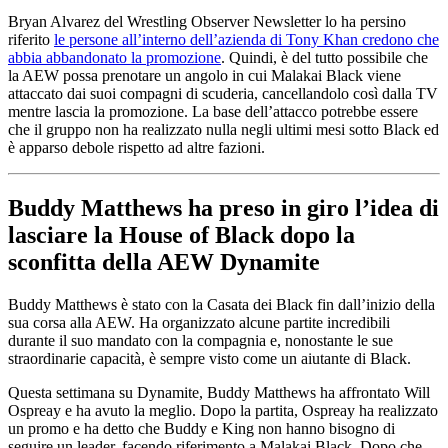
Bryan Alvarez del Wrestling Observer Newsletter lo ha persino
riferito
le persone all’interno dell’azienda di Tony Khan credono che
abbia abbandonato la promozione
. Quindi, è del tutto possibile che
la AEW possa prenotare un angolo in cui Malakai Black viene
attaccato dai suoi compagni di scuderia, cancellandolo così dalla TV
mentre lascia la promozione. La base dell’attacco potrebbe essere
che il gruppo non ha realizzato nulla negli ultimi mesi sotto Black ed
è apparso debole rispetto ad altre fazioni.
Buddy Matthews ha preso in giro l’idea di
lasciare la House of Black dopo la
sconfitta della AEW Dynamite
Buddy Matthews è stato con la Casata dei Black fin dall’inizio della
sua corsa alla AEW. Ha organizzato alcune partite incredibili
durante il suo mandato con la compagnia e, nonostante le sue
straordinarie capacità, è sempre visto come un aiutante di Black.
Questa settimana su Dynamite, Buddy Matthews ha affrontato Will
Ospreay e ha avuto la meglio. Dopo la partita, Ospreay ha realizzato
un promo e ha detto che Buddy e King non hanno bisogno di
seguire un leader, facendo riferimento a Malakai Black. Dopo che