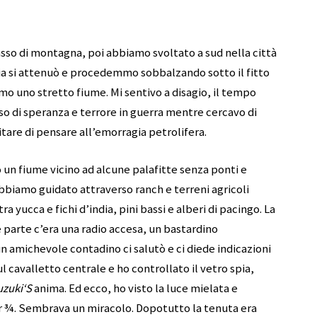
sso di montagna, poi abbiamo svoltato a sud nella città
ggia si attenuò e procedemmo sobbalzando sotto il fitto
 uno stretto fiume. Mi sentivo a disagio, il tempo
nso di speranza e terrore in guerra mentre cercavo di
tare di pensare all’emorragia petrolifera.
 un fiume vicino ad alcune palafitte senza ponti e
abbiamo guidato attraverso ranch e terreni agricoli
a yucca e fichi d’india, pini bassi e alberi di pacingo. La
e parte c’era una radio accesa, un bastardino
un amichevole contadino ci salutò e ci diede indicazioni
ul cavalletto centrale e ho controllato il vetro spia,
uzuki
‘
S
anima. Ed ecco, ho visto la luce mielata e
er ¾. Sembrava un miracolo. Dopotutto la tenuta era