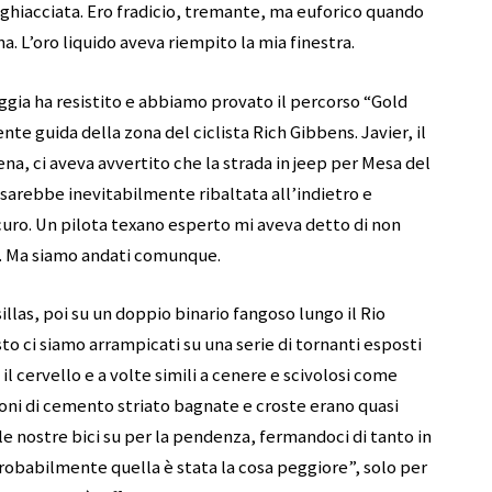
ghiacciata. Ero fradicio, tremante, ma euforico quando
. L’oro liquido aveva riempito la mia finestra.
ggia ha resistito e abbiamo provato il percorso “Gold
te guida della zona del ciclista Rich Gibbens. Javier, il
a, ci aveva avvertito che la strada in jeep per Mesa del
 sarebbe inevitabilmente ribaltata all’indietro e
icuro. Un pilota texano esperto mi aveva detto di non
ra. Ma siamo andati comunque.
illas, poi su un doppio binario fangoso lungo il Rio
sto ci siamo arrampicati su una serie di tornanti esposti
 il cervello e a volte simili a cenere e scivolosi come
zioni di cemento striato bagnate e croste erano quasi
e nostre bici su per la pendenza, fermandoci di tanto in
 probabilmente quella è stata la cosa peggiore”, solo per