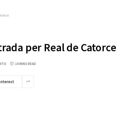
atorce
strada per Real de Catorce
NTO
10 MINS READ
interest