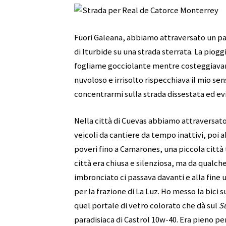
Fuori Galeana, abbiamo attraversato un pa
di Iturbide su una strada sterrata. La pio
fogliame gocciolante mentre costeggiavamo
nuvoloso e irrisolto rispecchiava il mio se
concentrarmi sulla strada dissestata ed evi
Nella città di Cuevas abbiamo attraversato
veicoli da cantiere da tempo inattivi, poi 
poveri fino a Camarones, una piccola città tr
città era chiusa e silenziosa, ma da qualch
imbronciato ci passava davanti e alla fine 
per la frazione di La Luz. Ho messo la bici s
quel portale di vetro colorato che dà sul
S
paradisiaca di Castrol 10w-40. Era pieno p