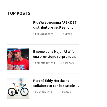
TOP POSTS
RideWrap nomina APEX DST
distributore nel Regno
Unito
14 GENNAIO 2026
18
VIEWS
Il nome della Major AEW fa
una previsione sorprendente
per la partita di ritiro di
13 DICEMBRE 2025
18
VIEWS
John Cena
Perché Eddy Merckx ha
collaborato con le scatole di
succo di Sun Capri
13 MAGGIO 2025
18
VIEWS