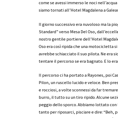
come se avessi immerso le noci nell’acqua 
siamo tornati all’Hotel Magdalena a Galeana
Il giorno successivo era nuvoloso ma la pio
Standard” verso Mesa Del Oso, dall’eccellen
nostro gentile portiere dell’Hotel Magdalen
Oso era così ripida che una motocicletta si
avrebbe schiacciato il suo pilota. Ne era s
tentare il percorso se era bagnato. E lo e
Il percorso ci ha portato a Rayones, poi Cas
Pilon, un ruscello lucido e veloce. Ben pre
e rocciosi, a volte sconnessi da far tremare
burro, il tutto su un tiro ripido. Alcune se
peggio dello sporco. Abbiamo lottato con l
tanto per riposarci, pisciare e dire: “Beh,