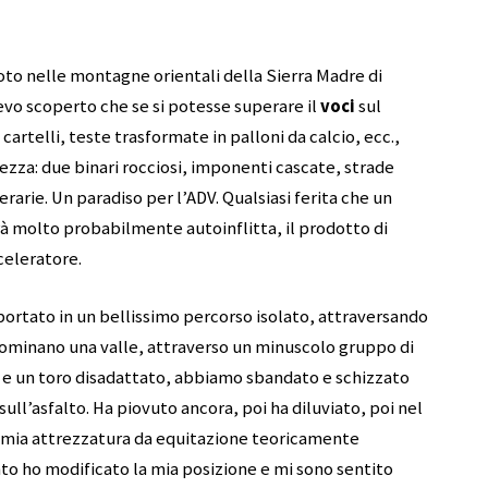
oto nelle montagne orientali della Sierra Madre di
vo scoperto che se si potesse superare il
voci
sul
cartelli, teste trasformate in palloni da calcio, ecc.,
zza: due binari rocciosi, imponenti cascate, strade
rarie. Un paradiso per l’ADV. Qualsiasi ferita che un
rà molto probabilmente autoinflitta, il prodotto di
celeratore.
a portato in un bellissimo percorso isolato, attraversando
 dominano una valle, attraverso un minuscolo gruppo di
di e un toro disadattato, abbiamo sbandato e schizzato
sull’asfalto. Ha piovuto ancora, poi ha diluviato, poi nel
a mia attrezzatura da equitazione teoricamente
to ho modificato la mia posizione e mi sono sentito