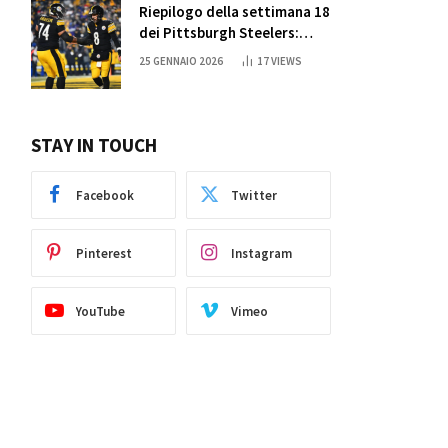
Riepilogo della settimana 18
dei Pittsburgh Steelers:
credi nei miracoli?
25 GENNAIO 2026
17
VIEWS
STAY IN TOUCH
Facebook
Twitter
Pinterest
Instagram
YouTube
Vimeo