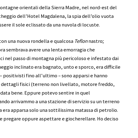
ontagne orientali della Sierra Madre, nel nord-est del
heggio dell’Hotel Magdalena, la spia dell’olio vuota
re il sole eclissato da una nuvola di locuste.
 con una nuova rondella e qualcosa
Teflon
nastro;
ra sembrava avere una lenta emorragia che
i nel passo di montagna più pericoloso e infestato dai
heggio inclinato era bagnato, unto e sporco, era difficile
 – positivisti fino all’ultimo – sono apparsi e hanno
dettagli fisici (terreno non livellato, motore freddo,
ndata bene. Eppure potevo sentire in quel
ndo arrivammo a una stazione di servizio su un terreno
 era apparsa solo una sottilissima matassa di petrolio.
e pregare oppure aspettare e giocherellare. Ho deciso