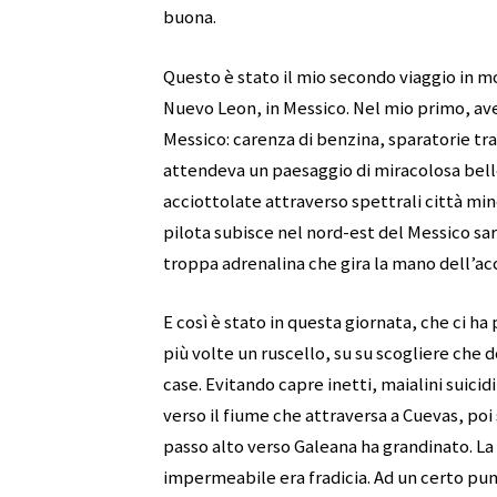
buona.
Questo è stato il mio secondo viaggio in m
Nuevo Leon, in Messico. Nel mio primo, ave
Messico: carenza di benzina, sparatorie tra 
attendeva un paesaggio di miracolosa belle
acciottolate attraverso spettrali città mine
pilota subisce nel nord-est del Messico sa
troppa adrenalina che gira la mano dell’ac
E così è stato in questa giornata, che ci h
più volte un ruscello, su su scogliere che
case. Evitando capre inetti, maialini suici
verso il fiume che attraversa a Cuevas, poi 
passo alto verso Galeana ha grandinato. L
impermeabile era fradicia. Ad un certo pun