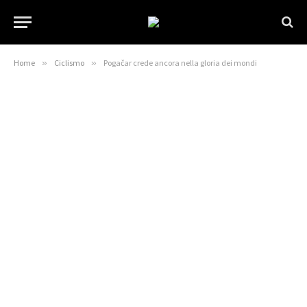
Home
»
Ciclismo
»
Pogačar crede ancora nella gloria dei mondi