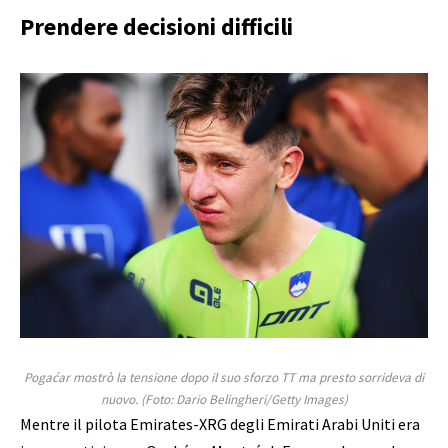
Prendere decisioni difficili
Pogaćar mostrò la tensione dopo il suo sforzo TT ma presto sorrideva di
nuovo. (Foto: Dario Belingheri/Getty Images)
Mentre il pilota Emirates-XRG degli Emirati Arabi Uniti era