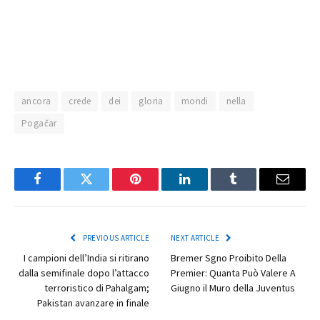
ancora
crede
dei
gloria
mondi
nella
Pogačar
Facebook
Twitter
Pinterest
LinkedIn
Tumblr
Email
PREVIOUS ARTICLE
NEXT ARTICLE
I campioni dell’India si ritirano
Bremer Sgno Proibito Della
dalla semifinale dopo l’attacco
Premier: Quanta Può Valere A
terroristico di Pahalgam;
Giugno il Muro della Juventus
Pakistan avanzare in finale