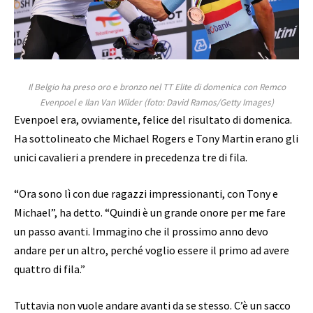
Il Belgio ha preso oro e bronzo nel TT Elite di domenica con Remco
Evenpoel e Ilan Van Wilder (foto: David Ramos/Getty Images)
Evenpoel era, ovviamente, felice del risultato di domenica.
Ha sottolineato che Michael Rogers e Tony Martin erano gli
unici cavalieri a prendere in precedenza tre di fila.
“Ora sono lì con due ragazzi impressionanti, con Tony e
Michael”, ha detto. “Quindi è un grande onore per me fare
un passo avanti. Immagino che il prossimo anno devo
andare per un altro, perché voglio essere il primo ad avere
quattro di fila.”
Tuttavia non vuole andare avanti da se stesso. C’è un sacco