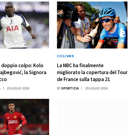
CICLISMO
 doppio colpo: Kolo
La NBC ha finalmente
lajbegović, la Signora
migliorato la copertura del Tour
acco
de France sulla tappa 21
A
29 LUGLIO 2026
BY
SPORTIZIA
29 LUGLIO 2026