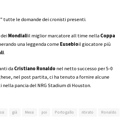
” tutte le domande dei cronisti presenti.
 dei
Mondiali
il miglior marcatore all time nella
Coppa
perando una leggenda come
Eusebio
il giocatore più
li
.
anti da
Cristiano Ronaldo
nel netto successo per 5-0
ese, nel post partita, ci ha tenuto a fornire alcune
nti nella pancia del NRG Stadium di Houston.
ssi
già
Messi
poi
Portogallo
ritirato
Ronaldo