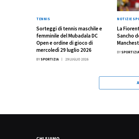
TENNIS
NOTIZIE SP
Sorteggi di tennis maschile e
La Fiorent
femminile del Mubadala DC
Sancho do
Open e ordine di gioco di
Manchest
mercoledì 29 luglio 2026
BY
SPORTIZI
BY
SPORTIZIA
29 LUGLIO 2026
CHI SIAMO