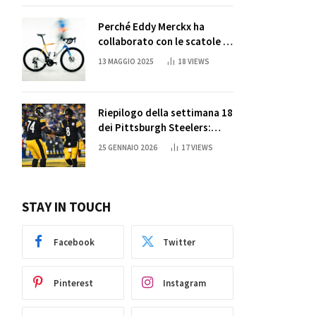
Perché Eddy Merckx ha
collaborato con le scatole di
succo di Sun Capri
13 MAGGIO 2025
18
VIEWS
Riepilogo della settimana 18
dei Pittsburgh Steelers:
credi nei miracoli?
25 GENNAIO 2026
17
VIEWS
STAY IN TOUCH
Facebook
Twitter
Pinterest
Instagram