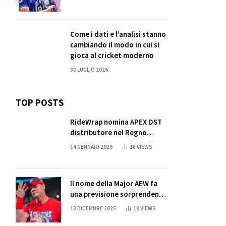
Come i dati e l’analisi stanno
cambiando il modo in cui si
gioca al cricket moderno
30 LUGLIO 2026
TOP POSTS
RideWrap nomina APEX DST
distributore nel Regno
Unito
14 GENNAIO 2026
18
VIEWS
Il nome della Major AEW fa
una previsione sorprendente
per la partita di ritiro di
13 DICEMBRE 2025
18
VIEWS
John Cena