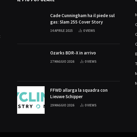
Cade Cunningham ha il piede sul
gas: Slam 255 Cover Story
14 APRILE 2025
0
VIEWS
t
Ozarks BDR-X in arrivo
27 MAGGIO 2026
0
VIEWS
FFWD allarga la squadra con
Lieuwe Schipper
29 MAGGIO 2026
0
VIEWS