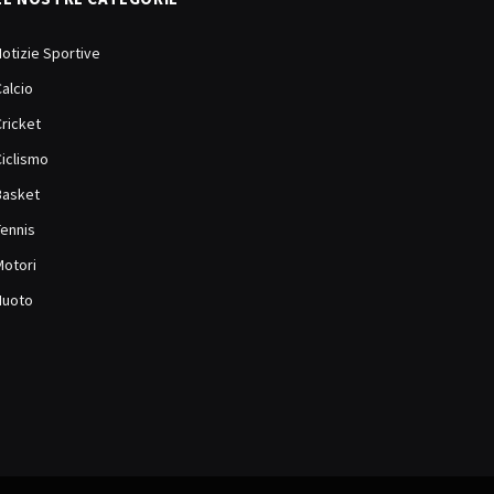
Notizie Sportive
Calcio
Cricket
Ciclismo
Basket
Tennis
Motori
Nuoto