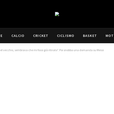
VE
CALCIO
CRICKET
CICLISMO
BASKET
MOT
del vecchio, sembrava che mi fossi già ritirato”. Poi snobba una domanda su Messi