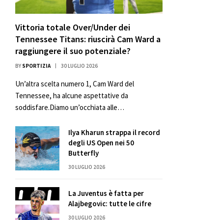
Vittoria totale Over/Under dei
Tennessee Titans: riuscirà Cam Ward a
raggiungere il suo potenziale?
BY
SPORTIZIA
30 LUGLIO 2026
Un’altra scelta numero 1, Cam Ward del
Tennessee, ha alcune aspettative da
soddisfare.Diamo un’occhiata alle…
Ilya Kharun strappa il record
degli US Open nei 50
Butterfly
30 LUGLIO 2026
La Juventus è fatta per
Alajbegovic: tutte le cifre
30 LUGLIO 2026