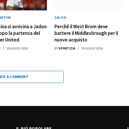
ORTIVE
CALCIO
ina si avvicina a Jadon
Perché il West Brom deve
po la partenza del
battere il Middlesbrough per il
er United
nuovo acquisto
A
29 LUGLIO 2026
BY
SPORTIZIA
29 LUGLIO 2026
ADD A COMMENT
IL PIÙ POPOLARE