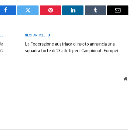
Facebook
Twitter
Pinterest
LinkedIn
Tumblr
Email
LE
NEXT ARTICLE
la
La Federazione austriaca di nuoto annuncia una
i2
squadra forte di 23 atleti per i Campionati Europei
Webs