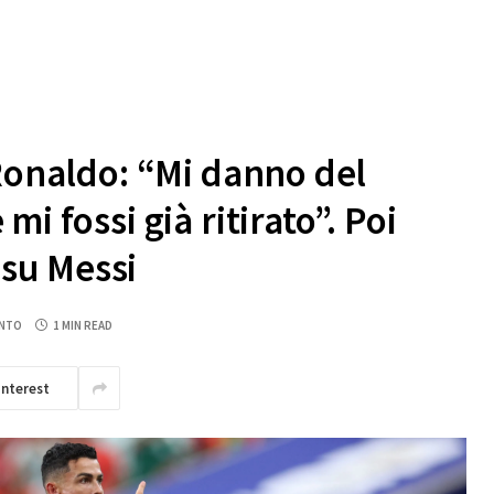
 Ronaldo: “Mi danno del
i fossi già ritirato”. Poi
su Messi
NTO
1 MIN READ
interest