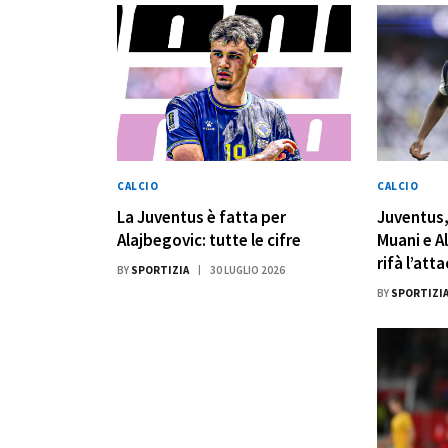
CALCIO
CALCIO
La Juventus è fatta per
Juventus,
Alajbegovic: tutte le cifre
Muani e A
rifà l’att
BY
SPORTIZIA
30 LUGLIO 2026
BY
SPORTIZI