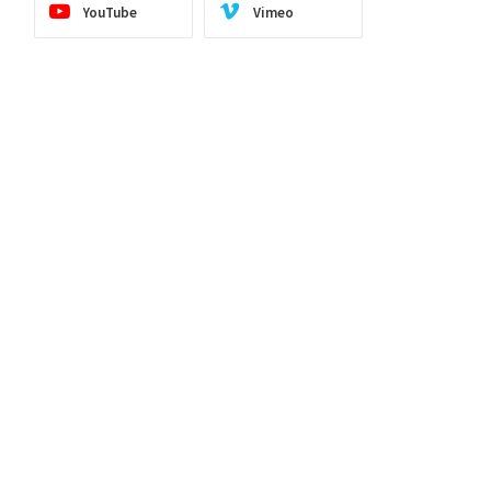
YouTube
Vimeo
ite