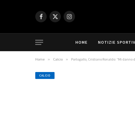
Facebook
X
Instagram
(Twitter)
HOME
NOTIZIE SPORTI
Home
»
Calcio
»
Portogallo, Cristiano Ronaldo: “Mi danno 
CALCIO