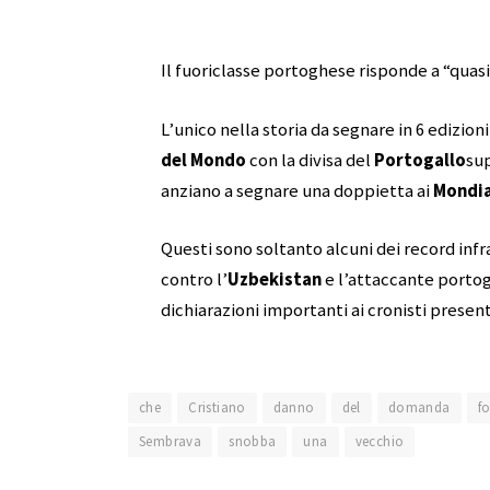
Il fuoriclasse portoghese risponde a “quasi
L’unico nella storia da segnare in 6 edizioni
del Mondo
con la divisa del
Portogallo
su
anziano a segnare una doppietta ai
Mondia
Questi sono soltanto alcuni dei record infr
contro l’
Uzbekistan
e l’attaccante portogh
dichiarazioni importanti ai cronisti prese
che
Cristiano
danno
del
domanda
fo
Sembrava
snobba
una
vecchio