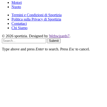
Motori
Nuoto
Termini e Condizioni di Sportizia
Politica sulla Privacy di Sportizia
Contattaci
Chi Siamo
© 2026 sportizia. Designed by
Webwizards7
.
Submit
Type above and press
Enter
to search. Press
Esc
to cancel.