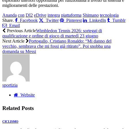
esplorano ulteriori opportunità per funzionalità a livello di sistema e
miglioramenti delle prestazioni.
Ananda
con
DI2
eDrive
integra
piattaforma
Shimano
tecnologia
Share.
Facebook
Twitter
Pinterest
LinkedIn
Tumblr
Email
Previous Article
Wimbledon Tennis 2026: sorteggi di
qualificazione e ordine di gioco di martedì 23 giugno
Next Article
Portogallo, Cristiano Ronaldo: “Mi danno del
vecchio, sembrava che mi fossi già ritirato”. Poi snobba una
domanda su Messi
sportizia
Website
Related
Posts
CICLISMO