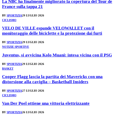
La NBC ha finalmente migliorato la copertura del Tour de
France sulla tappa 21
BY
SPORTIZIA
29 LUGLIO 2026
CICLISMO
VELO DE VILLE espande VELOWALLET con il
monitoraggio delle biciclette e la protezione dai furti
BY
SPORTIZIA
29 LUGLIO 2026
NOTIZIE SPORTIVE
Juventus, si avvicina Kolo Muani: intesa vicina con il PSG
BY
SPORTIZIA
29 LUGLIO 2026
BASKET
Cooper Flagg lascia la partita dei Mavericks con una
distorsione alla caviglia – Basketball Insiders
BY
SPORTIZIA
27 LUGLIO 2026
CICLISMO
Van Der Poel ottiene una vittoria elettrizzante
BY
SPORTIZIA
26 LUGLIO 2026