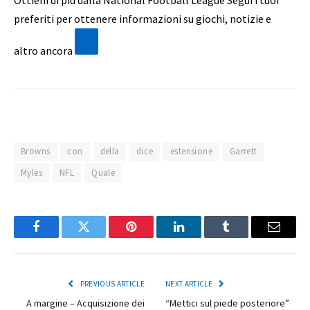
preferiti per ottenere informazioni su giochi, notizie e
altro ancora
Browns
con
della
dice
estensione
Garrett
Myles
NFL
Quale
Facebook
Twitter
Pinterest
LinkedIn
Tumblr
Email
PREVIOUS ARTICLE
NEXT ARTICLE
A margine – Acquisizione dei
“Mettici sul piede posteriore”