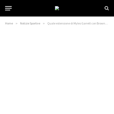
Home
»
Notizie Sportive
»
Quale estensione di Myles Garrett con Browns ci dice della NFL