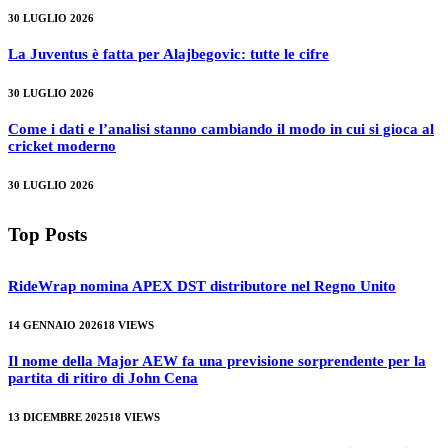
30 LUGLIO 2026
La Juventus è fatta per Alajbegovic: tutte le cifre
30 LUGLIO 2026
Come i dati e l’analisi stanno cambiando il modo in cui si gioca al
cricket moderno
30 LUGLIO 2026
Top Posts
RideWrap nomina APEX DST distributore nel Regno Unito
14 GENNAIO 2026
18
VIEWS
Il nome della Major AEW fa una previsione sorprendente per la
partita di ritiro di John Cena
13 DICEMBRE 2025
18
VIEWS