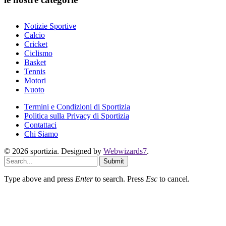
Notizie Sportive
Calcio
Cricket
Ciclismo
Basket
Tennis
Motori
Nuoto
Termini e Condizioni di Sportizia
Politica sulla Privacy di Sportizia
Contattaci
Chi Siamo
© 2026 sportizia. Designed by
Webwizards7
.
Submit
Type above and press
Enter
to search. Press
Esc
to cancel.