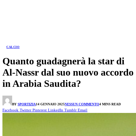
CALCIO
Quanto guadagnerà la star di
Al-Nassr dal suo nuovo accordo
in Arabia Saudita?
BY
SPORTIZIA
14 GENNAIO 2025
NESSUN COMMENTO
4 MINS READ
Facebook
Twitter
Pinterest
LinkedIn
Tumblr
Email