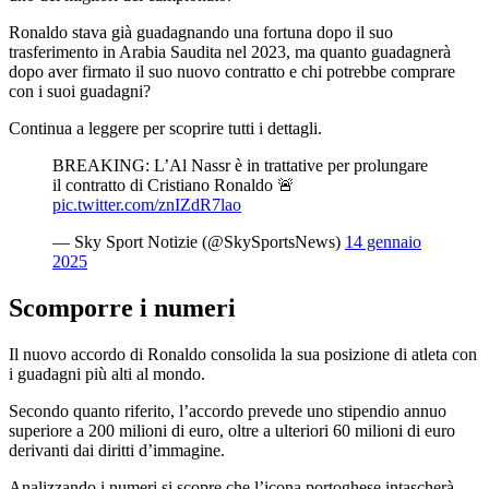
Ronaldo stava già guadagnando una fortuna dopo il suo
trasferimento in Arabia Saudita nel 2023, ma quanto guadagnerà
dopo aver firmato il suo nuovo contratto e chi potrebbe comprare
con i suoi guadagni?
Continua a leggere per scoprire tutti i dettagli.
BREAKING: L’Al Nassr è in trattative per prolungare
il contratto di Cristiano Ronaldo 🚨
pic.twitter.com/znIZdR7lao
— Sky Sport Notizie (@SkySportsNews)
14 gennaio
2025
Scomporre i numeri
Il nuovo accordo di Ronaldo consolida la sua posizione di atleta con
i guadagni più alti al mondo.
Secondo quanto riferito, l’accordo prevede uno stipendio annuo
superiore a 200 milioni di euro, oltre a ulteriori 60 milioni di euro
derivanti dai diritti d’immagine.
Analizzando i numeri si scopre che l’icona portoghese intascherà