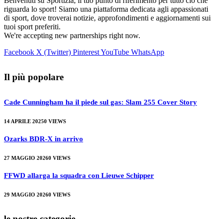
Benvenuti su Sportizia, il tuo punto di riferimento per tutto ciò che
riguarda lo sport! Siamo una piattaforma dedicata agli appassionati
di sport, dove troverai notizie, approfondimenti e aggiornamenti sui
tuoi sport preferiti.
We're accepting new partnerships right now.
Facebook
X (Twitter)
Pinterest
YouTube
WhatsApp
Il più popolare
Cade Cunningham ha il piede sul gas: Slam 255 Cover Story
14 APRILE 2025
0
VIEWS
Ozarks BDR-X in arrivo
27 MAGGIO 2026
0
VIEWS
FFWD allarga la squadra con Lieuwe Schipper
29 MAGGIO 2026
0
VIEWS
le nostre categorie