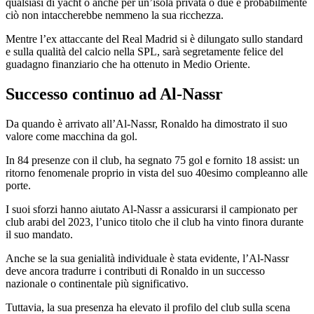
qualsiasi di yacht o anche per un’isola privata o due e probabilmente
ciò non intaccherebbe nemmeno la sua ricchezza.
Mentre l’ex attaccante del Real Madrid si è dilungato sullo standard
e sulla qualità del calcio nella SPL, sarà segretamente felice del
guadagno finanziario che ha ottenuto in Medio Oriente.
Successo continuo ad Al-Nassr
Da quando è arrivato all’Al-Nassr, Ronaldo ha dimostrato il suo
valore come macchina da gol.
In 84 presenze con il club, ha segnato 75 gol e fornito 18 assist: un
ritorno fenomenale proprio in vista del suo 40esimo compleanno alle
porte.
I suoi sforzi hanno aiutato Al-Nassr a assicurarsi il campionato per
club arabi del 2023, l’unico titolo che il club ha vinto finora durante
il suo mandato.
Anche se la sua genialità individuale è stata evidente, l’Al-Nassr
deve ancora tradurre i contributi di Ronaldo in un successo
nazionale o continentale più significativo.
Tuttavia, la sua presenza ha elevato il profilo del club sulla scena