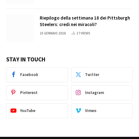
Riepilogo della settimana 18 dei Pittsburgh
Steelers: credi nei miracoli?
25 GENNAIO 2026
17
VIEWS
STAY IN TOUCH
Facebook
Twitter
Pinterest
Instagram
YouTube
Vimeo