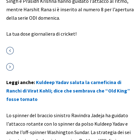
Singh e Prasidh Krishna hanno guidato l’attacco al ritmo,
mentre Harshit Rana si è inserito al numero 8 per l’apertura
della serie ODI domenica.
La tua dose giornaliera di cricket!
Leggi anche:
Kuldeep Yadav saluta la carneficina di
Ranchi di Virat Kohli; dice che sembrava che “Old King”
fosse tornato
Lo spinner del braccio sinistro Ravindra Jadeja ha guidato
l’attacco rotante con lo spinner da polso Kuldeep Yadav e
anche l’off-spinner Washington Sundar. La strategia dei sei