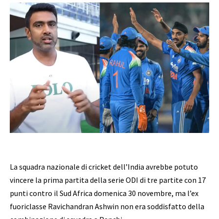
La squadra nazionale di cricket dell’India avrebbe potuto
vincere la prima partita della serie ODI di tre partite con 17
punti contro il Sud Africa domenica 30 novembre, ma l’ex
fuoriclasse Ravichandran Ashwin non era soddisfatto della