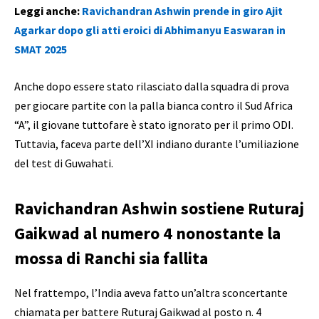
Leggi anche:
Ravichandran Ashwin prende in giro Ajit
Agarkar dopo gli atti eroici di Abhimanyu Easwaran in
SMAT 2025
Anche dopo essere stato rilasciato dalla squadra di prova
per giocare partite con la palla bianca contro il Sud Africa
“A”, il giovane tuttofare è stato ignorato per il primo ODI.
Tuttavia, faceva parte dell’XI indiano durante l’umiliazione
del test di Guwahati.
Ravichandran Ashwin sostiene Ruturaj
Gaikwad al numero 4 nonostante la
mossa di Ranchi sia fallita
Nel frattempo, l’India aveva fatto un’altra sconcertante
chiamata per battere Ruturaj Gaikwad al posto n. 4