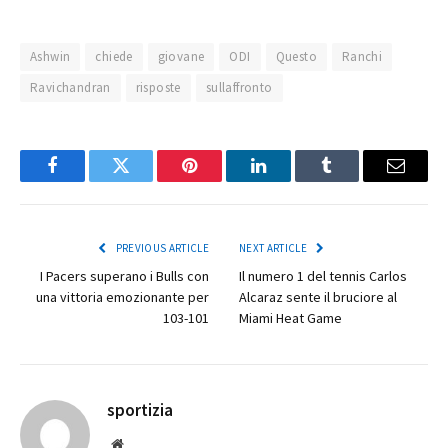
Ashwin
chiede
giovane
ODI
Questo
Ranchi
Ravichandran
risposte
sullaffronto
Facebook
Twitter
Pinterest
LinkedIn
Tumblr
Email
PREVIOUS ARTICLE
NEXT ARTICLE
I Pacers superano i Bulls con
Il numero 1 del tennis Carlos
una vittoria emozionante per
Alcaraz sente il bruciore al
103-101
Miami Heat Game
sportizia
Website