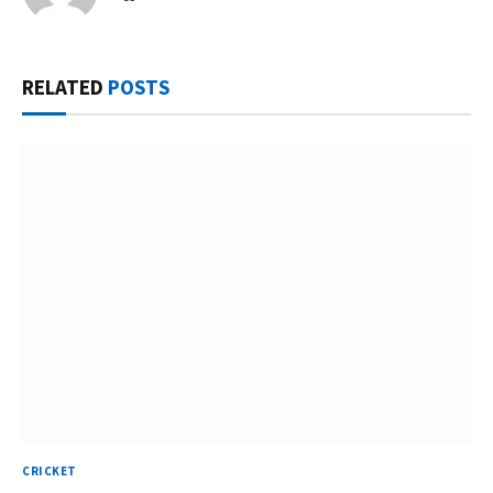
RELATED
POSTS
CRICKET