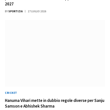
2027
BY
SPORTIZIA
27 LUGLIO 2026
CRICKET
Hanuma Vihari mette in dubbio regole diverse per Sanju
Samson e Abhishek Sharma