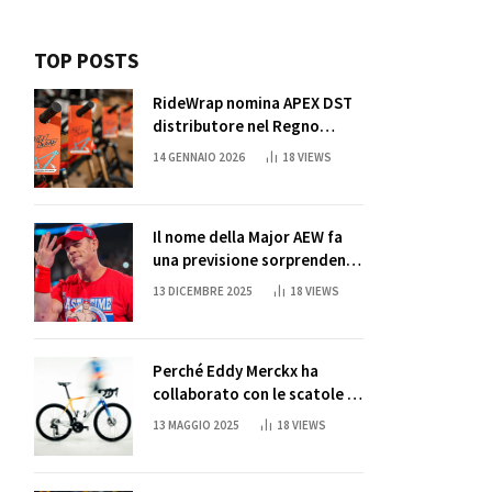
TOP POSTS
RideWrap nomina APEX DST
distributore nel Regno
Unito
14 GENNAIO 2026
18
VIEWS
Il nome della Major AEW fa
una previsione sorprendente
per la partita di ritiro di
13 DICEMBRE 2025
18
VIEWS
John Cena
Perché Eddy Merckx ha
collaborato con le scatole di
succo di Sun Capri
13 MAGGIO 2025
18
VIEWS