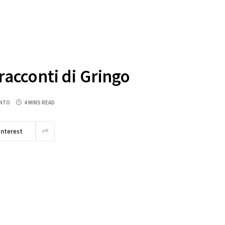
racconti di Gringo
NTO
4 MINS READ
interest