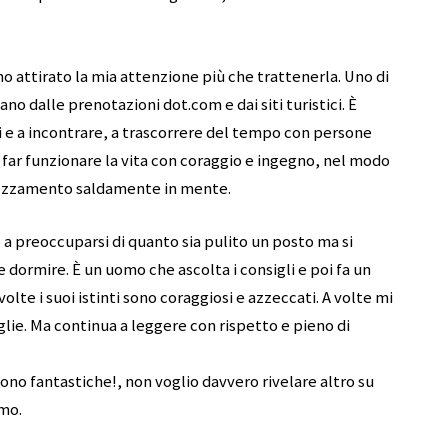
nno attirato la mia attenzione più che trattenerla. Uno di
no dalle prenotazioni dot.com e dai siti turistici. È
ti e a incontrare, a trascorrere del tempo con persone
 far funzionare la vita con coraggio e ingegno, nel modo
rezzamento saldamente in mente.
preoccuparsi di quanto sia pulito un posto ma si
e dormire. È un uomo che ascolta i consigli e poi fa un
 volte i suoi istinti sono coraggiosi e azzeccati. A volte mi
lie. Ma continua a leggere con rispetto e pieno di
sono fantastiche!, non voglio davvero rivelare altro su
smo.