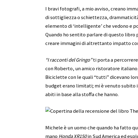
I bravi fotografi, a mio avviso, creano im
di sottigliezza o schiettezza, drammaticità
elemento di ‘intelligente’ che vedono e poc
Quando ho sentito parlare di questo libro 
creare immagini di altrettanto impatto con
“I racconti del Gringo”
ti porta a percorrere
con Roberto, un amico ristoratore italian
Biciclette con le quali “tutti” dicevano loro
budget erano limitati; mi è venuto subito i
abiti in base alla stoffa che hanno.
Michele è un uomo che quando ha fatto qu
mano
Honda XR150
in Sud America ed esplor