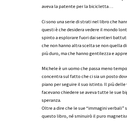
aveva la patente per la bicicletta…
Ci sono una serie di strati nel libro che ha
questi è che desidera vedere il mondo lonta
spinto a esplorare fuori dai sentieri battu
che non hanno altra scelta se non quella di
più duro, ma che hanno gentilezza e app
Michele è un uomo che passa meno tempo a 
concentra sul fatto che ci sia un posto dov
piano per seguire il suo istinto. Il più delle
facevano chiedere se aveva tutte le sue big
speranza.
Oltre a dire che le sue “immagini verbali” 
questo libro, né sminuirò il puro magneti