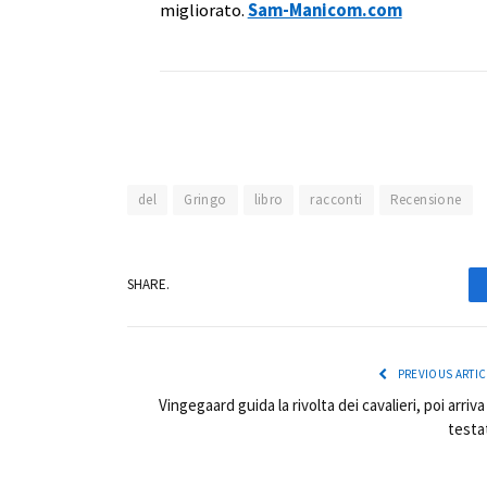
migliorato.
Sam-Manicom.com
del
Gringo
libro
racconti
Recensione
SHARE.
PREVIOUS ARTIC
Vingegaard guida la rivolta dei cavalieri, poi arriva 
testa