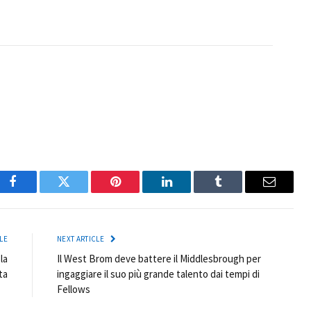
Facebook
Twitter
Pinterest
LinkedIn
Tumblr
Email
LE
NEXT ARTICLE
la
Il West Brom deve battere il Middlesbrough per
ta
ingaggiare il suo più grande talento dai tempi di
Fellows