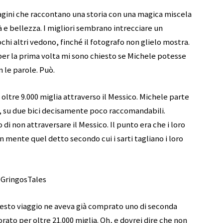
magini che raccontano una storia con una magica miscela
 e bellezza. I migliori sembrano intrecciare un
hi altri vedono, finché il fotografo non glielo mostra.
per la prima volta mi sono chiesto se Michele potesse
 le parole. Può.
 oltre 9.000 miglia attraverso il Messico. Michele parte
o, su due bici decisamente poco raccomandabili.
 di non attraversare il Messico. Il punto era che i loro
n mente quel detto secondo cui i sarti tagliano i loro
esto viaggio ne aveva già comprato uno di seconda
ato per oltre 21.000 miglia. Oh, e dovrei dire che non