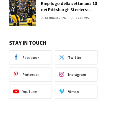
Riepilogo della settimana 18
dei Pittsburgh Steelers:
credi nei miracoli?
25 GENNAIO 2026
17
VIEWS
STAY IN TOUCH
Facebook
Twitter
Pinterest
Instagram
YouTube
Vimeo