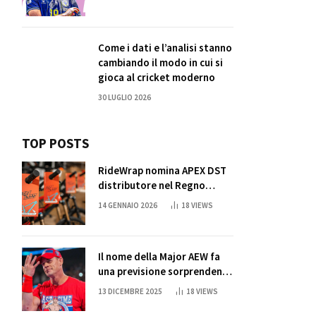
Come i dati e l’analisi stanno
cambiando il modo in cui si
gioca al cricket moderno
30 LUGLIO 2026
TOP POSTS
RideWrap nomina APEX DST
distributore nel Regno
Unito
14 GENNAIO 2026
18
VIEWS
Il nome della Major AEW fa
una previsione sorprendente
per la partita di ritiro di
13 DICEMBRE 2025
18
VIEWS
John Cena