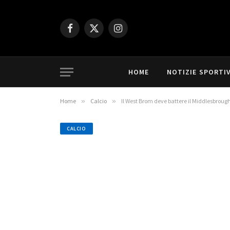
Facebook
X
Instagram
(Twitter)
HOME
NOTIZIE SPORTI
Home
»
Calcio
»
Il West Brom deve battere il Middlesbrough
CALCIO