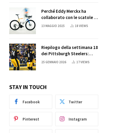
Perché Eddy Merckx ha
collaborato con le scatole di
succo di Sun Capri
13 MAGGIO 2025
18
VIEWS
Riepilogo della settimana 18
dei Pittsburgh Steelers:
credi nei miracoli?
25 GENNAIO 2026
17
VIEWS
STAY IN TOUCH
Facebook
Twitter
Pinterest
Instagram