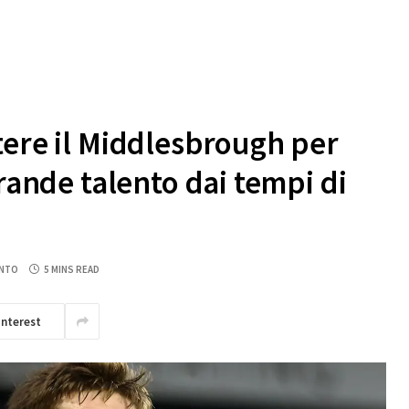
tere il Middlesbrough per
grande talento dai tempi di
NTO
5 MINS READ
interest