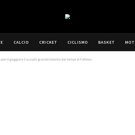
VE
CALCIO
CRICKET
CICLISMO
BASKET
MOT
 per ingaggiare il suo più grande talento dai tempi di Fellows