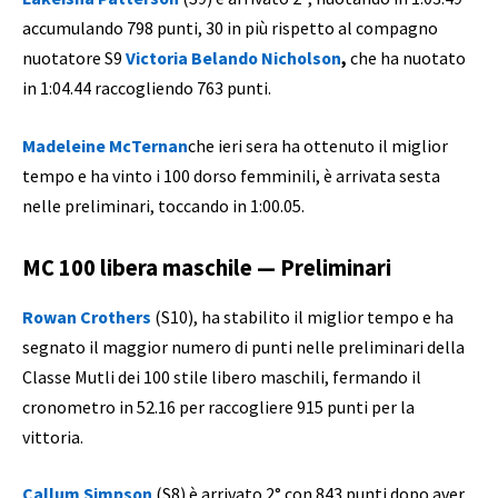
accumulando 798 punti, 30 in più rispetto al compagno
nuotatore S9
Victoria Belando Nicholson
,
che ha nuotato
in 1:04.44 raccogliendo 763 punti.
Madeleine McTernan
che ieri sera ha ottenuto il miglior
tempo e ha vinto i 100 dorso femminili, è arrivata sesta
nelle preliminari, toccando in 1:00.05.
MC 100 libera maschile — Preliminari
Rowan Crothers
(S10), ha stabilito il miglior tempo e ha
segnato il maggior numero di punti nelle preliminari della
Classe Mutli dei 100 stile libero maschili, fermando il
cronometro in 52.16 per raccogliere 915 punti per la
vittoria.
Callum Simpson
(S8) è arrivato 2° con 843 punti dopo aver