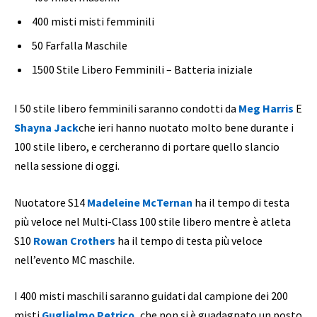
400 misti misti femminili
50 Farfalla Maschile
1500 Stile Libero Femminili – Batteria iniziale
I 50 stile libero femminili saranno condotti da
Meg Harris
E
Shayna Jack
che ieri hanno nuotato molto bene durante i
100 stile libero, e cercheranno di portare quello slancio
nella sessione di oggi.
Nuotatore S14
Madeleine McTernan
ha il tempo di testa
più veloce nel Multi-Class 100 stile libero mentre è atleta
S10
Rowan Crothers
ha il tempo di testa più veloce
nell’evento MC maschile.
I 400 misti maschili saranno guidati dal campione dei 200
misti
Guglielmo Petrico
,
che non si è guadagnato un posto