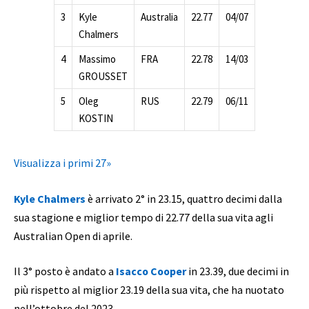
3
Kyle
Australia
22.77
04/07
Chalmers
4
Massimo
FRA
22.78
14/03
GROUSSET
5
Oleg
RUS
22.79
06/11
KOSTIN
Visualizza i primi 27»
Kyle Chalmers
è arrivato 2° in 23.15, quattro decimi dalla
sua stagione e miglior tempo di 22.77 della sua vita agli
Australian Open di aprile.
Il 3° posto è andato a
Isacco Cooper
in 23.39, due decimi in
più rispetto al miglior 23.19 della sua vita, che ha nuotato
nell’ottobre del 2023.