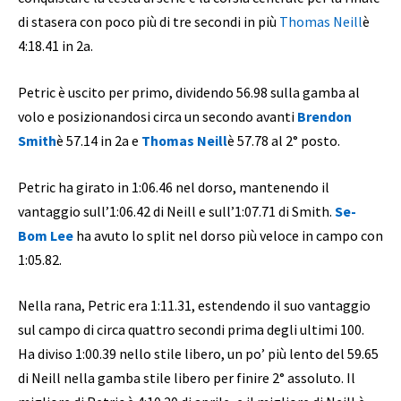
di stasera con poco più di tre secondi in più
Thomas Neill
è
4:18.41 in 2a.
Petric è uscito per primo, dividendo 56.98 sulla gamba al
volo e posizionandosi circa un secondo avanti
Brendon
Smith
è 57.14 in 2a e
Thomas Neill
è 57.78 al 2° posto.
Petric ha girato in 1:06.46 nel dorso, mantenendo il
vantaggio sull’1:06.42 di Neill e sull’1:07.71 di Smith.
Se-
Bom Lee
ha avuto lo split nel dorso più veloce in campo con
1:05.82.
Nella rana, Petric era 1:11.31, estendendo il suo vantaggio
sul campo di circa quattro secondi prima degli ultimi 100.
Ha diviso 1:00.39 nello stile libero, un po’ più lento del 59.65
di Neill nella gamba stile libero per finire 2° assoluto. Il