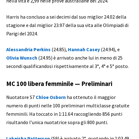
nella vita è 2,99 nelle prove australiane del 2024.
Harris ha concluso a sei decimi dal suo miglior 24.02 della
stagione e dal miglior 23.97 della sua vita alle Olimpiadi di
Parigi del 2024.
Alessandria Perkins
(24.85),
Hannah Casey
(24.94), e
Olivia Wunsch
(24.95) è arrivato anche lui in meno di 25
secondi qualificandosi rispettivamente al 3°, 4° e 5° posto.
MC 100 libera femminile — Preliminari
Nuotatore S7
Chloe Osborn
ha ottenuto il maggior
numero di punti nelle 100 preliminari multiclasse gratuite
femminili. Ha toccato in 1:11.64 raccogliendo 856 punti
risultando l’unica nuotatrice sopra gli 800 punti.
Lakeisha Patterson
(S9) è arrivato 2°, nuotando in 1:03.49