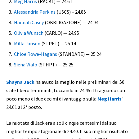
Meg Harris
(RACKL) — 24.61
Alessandria Perkins
(USCS) – 24.85
Hannah Casey
(OBBLIGAZIONE) — 24.94
Olivia Wunsch
(CARLO) — 24.95
Milla Jansen
(STPET) — 25.14
Chloe Rowe-Hagans
(STANDARE) — 25.24
Siena Walo
(STHPT) — 25.25
Shayna Jack
ha avuto la meglio nelle preliminari dei 50
stile libero femminili, toccando in 24.45 il traguardo con
poco meno di due decimi di vantaggio sulla
Meg Harris
‘
24.61 al 2° posto.
La nuotata di Jack era a soli cinque centesimi dal suo
miglior tempo stagionale di 24.40. Il suo miglior risultato