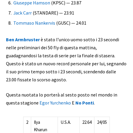
Giuseppe Hamson
(KPSC) — 23.87
Jack Carr
(STANDARE) — 23.91
Tommaso Nankervis
(GUSC) — 24.01
Ben Armbruster
è stato l’unico uomo sotto i 23 secondi
nelle preliminari dei 50 fly di questa mattina,
guadagnandosi la testa di serie per la finale di stasera.
Questo è stato un nuovo record personale per lui, segnando
il suo primo tempo sotto i 23 secondi, scendendo dalle
23.00 fissate lo scorso agosto.
Questa nuotata lo porterà al sesto posto nel mondo in
questa stagione
Egor Yurchenko
E
No Ponti
.
2
Ilya
U.S.A.
22.64
24/05
Kharun