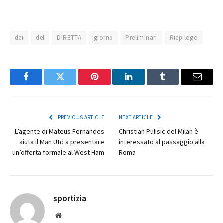
dei
del
DIRETTA
giorno
Preliminari
Riepilogo
Facebook
Twitter
Pinterest
LinkedIn
Tumblr
Email
PREVIOUS ARTICLE
NEXT ARTICLE
L’agente di Mateus Fernandes
Christian Pulisic del Milan è
aiuta il Man Utd a presentare
interessato al passaggio alla
un’offerta formale al West Ham
Roma
sportizia
Website