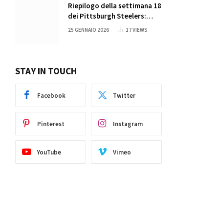
Riepilogo della settimana 18
dei Pittsburgh Steelers:
credi nei miracoli?
25 GENNAIO 2026
17
VIEWS
STAY IN TOUCH
Facebook
Twitter
Pinterest
Instagram
YouTube
Vimeo