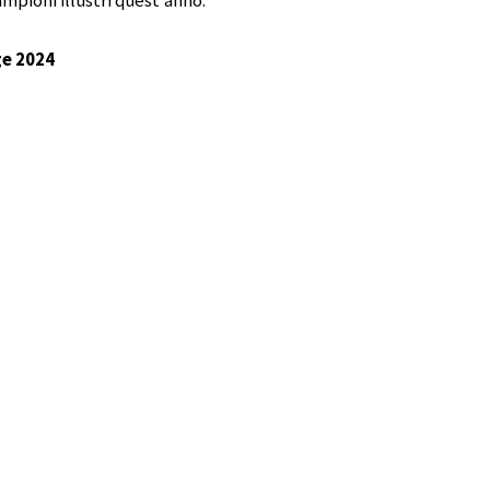
mpioni illustri quest’anno.
ge 2024