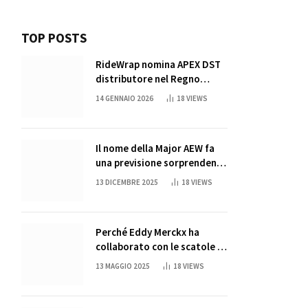
TOP POSTS
RideWrap nomina APEX DST
distributore nel Regno
Unito
14 GENNAIO 2026
18
VIEWS
Il nome della Major AEW fa
una previsione sorprendente
per la partita di ritiro di
13 DICEMBRE 2025
18
VIEWS
John Cena
Perché Eddy Merckx ha
collaborato con le scatole di
succo di Sun Capri
13 MAGGIO 2025
18
VIEWS