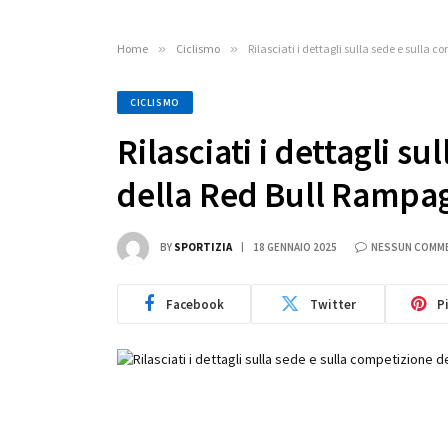
Home
»
Ciclismo
»
Rilasciati i dettagli sulla sede e sulla
CICLISMO
Rilasciati i dettagli s
della Red Bull Rampa
BY
SPORTIZIA
18 GENNAIO 2025
NESSUN COMM
Facebook
Twitter
P