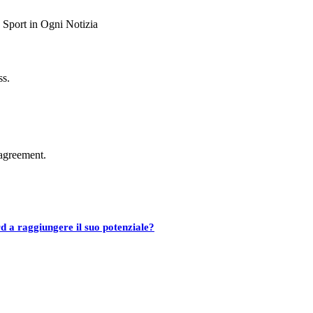
ss.
agreement.
d a raggiungere il suo potenziale?