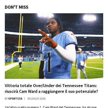
DON'T MISS
Vittoria totale Over/Under dei Tennessee Titans:
riuscirà Cam Ward a raggiungere il suo potenziale?
BY
SPORTIZIA
30 LUGLIO 2026
Un’altra scelta numero 1, Cam Ward del Tennessee, ha alcune