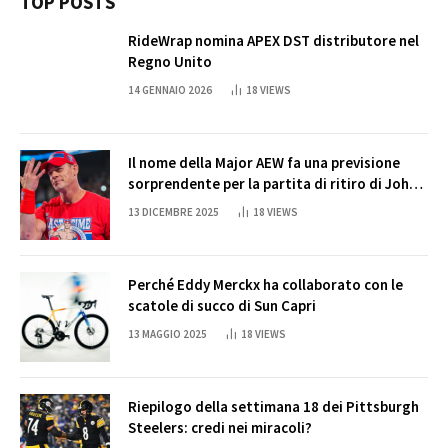
TOP POSTS
RideWrap nomina APEX DST distributore nel
Regno Unito
14 GENNAIO 2026
18
VIEWS
Il nome della Major AEW fa una previsione
sorprendente per la partita di ritiro di John
Cena
13 DICEMBRE 2025
18
VIEWS
Perché Eddy Merckx ha collaborato con le
scatole di succo di Sun Capri
13 MAGGIO 2025
18
VIEWS
Riepilogo della settimana 18 dei Pittsburgh
Steelers: credi nei miracoli?