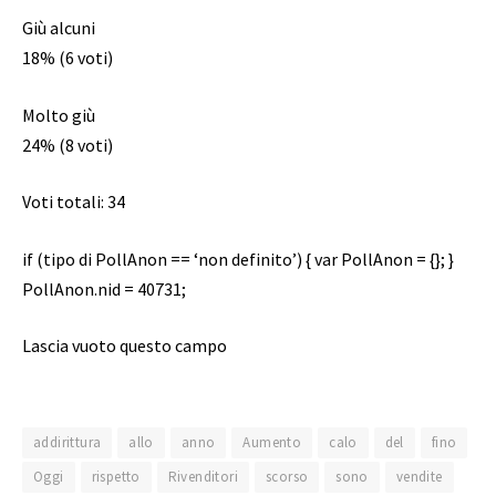
Giù alcuni
18% (6 voti)
Molto giù
24% (8 voti)
Voti totali: 34
if (tipo di PollAnon == ‘non definito’) { var PollAnon = {}; }
PollAnon.nid = 40731;
Lascia vuoto questo campo
addirittura
allo
anno
Aumento
calo
del
fino
Oggi
rispetto
Rivenditori
scorso
sono
vendite