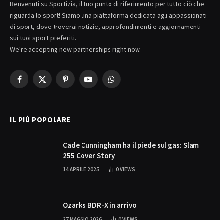
Benvenuti su Sportizia, il tuo punto di riferimento per tutto ciò che
riguarda lo sport! Siamo una piattaforma dedicata agli appassionati
di sport, dove troverai notizie, approfondimenti e aggiornamenti
sui tuoi sport preferiti.
We're accepting new partnerships right now.
Facebook
X
Pinterest
YouTube
WhatsApp
(Twitter)
IL PIÙ POPOLARE
Cade Cunningham ha il piede sul gas: Slam
255 Cover Story
14 APRILE 2025
0
VIEWS
Ozarks BDR-X in arrivo
27 MAGGIO 2026
0
VIEWS