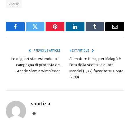
vostre
Facebook
Twitter
Pinterest
LinkedIn
Tumblr
Email
PREVIOUS ARTICLE
NEXT ARTICLE
Le migliori star estendono la
Allenatore Italia, per Malagò è
campagna di protesta del
l’ora della scelta: in quota
Grande Slam a Wimbledon
Mancini (1,72) favorito su Conte
(2,00)
sportizia
Website